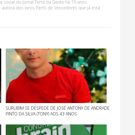
a social do Jornal Terra da Gente há 19 anos.
 autora dos livros Perfis de Vencedores que já está
SURUBIM SE DESPEDE DE JOSÉ ANTONY DE ANDRADE
PINTO DA SILVA (TONY) AOS 43 ANOS