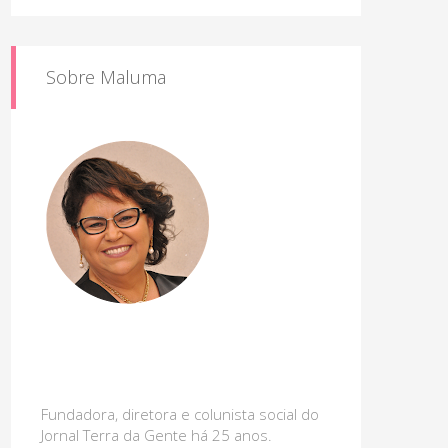
Sobre Maluma
Fundadora, diretora e colunista social do
Jornal Terra da Gente há 25 anos.