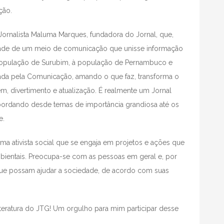
ção.
Jornalista Maluma Marques, fundadora do Jornal, que,
lidade de um meio de comunicação que unisse informação
 à população de Surubim, à população de Pernambuco e
da pela Comunicação, amando o que faz, transforma o
m, divertimento e atualização. É realmente um Jornal
 abordando desde temas de importância grandiosa até os
de.
ma ativista social que se engaja em projetos e ações que
ambientais. Preocupa-se com as pessoas em geral e, por
s que possam ajudar a sociedade, de acordo com suas
teratura do JTG! Um orgulho para mim participar desse