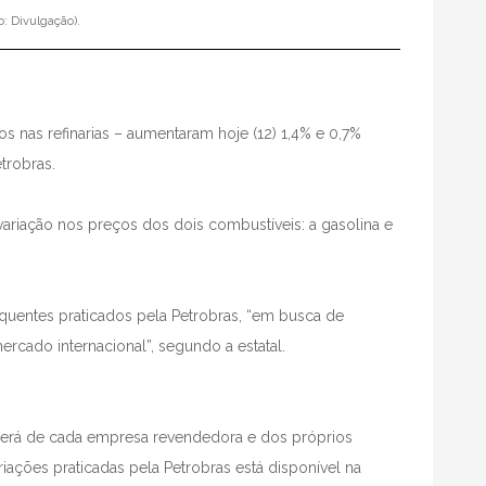
o: Divulgação).
s nas refinarias – aumentaram hoje (12) 1,4% e 0,7%
trobras.
variação nos preços dos dois combustíveis: a gasolina e
equentes praticados pela Petrobras, “em busca de
cado internacional”, segundo a estatal.
derá de cada empresa revendedora e dos próprios
riações praticadas pela Petrobras está disponível na