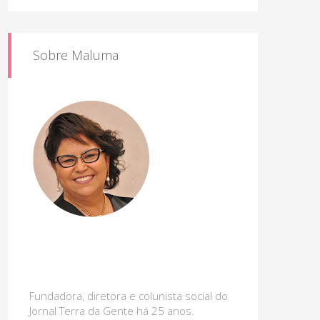
Sobre Maluma
Fundadora, diretora e colunista social do
Jornal Terra da Gente há 25 anos.