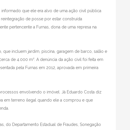
oi informado que ele era alvo de uma ação civil pública
 reintegração de posse por estar construída
nte pertencente a Furnas, dona de uma represa na
, que incluem jardim, piscina, garagem de barco, salão e
erca de 4.000 m². A denúncia da ação civil foi feita em
resentada pela Furnas em 2012, aprovada em primeira
processos envolvendo o imóvel. Já Eduardo Costa diz
va em terreno ilegal quando ele a comprou e que
enda.
Dias, do Departamento Estadual de Fraudes, Sonegação