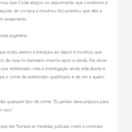
afirmou que Costa alegou no depoimento que corretores e
ciações de compra e mostrou documentos que dão a
em andamento..
vista argentina
tava muito sereno e tranquilo ao depor e mostrou que
s da casa no balneário mesmo após a venda. Ele disse
 por estelionato, mas a investigação ainda está aberta e
ra o crime de estelionato qualificado é de um a quatro
as qualquer tipo de crime. "Eu jamais daria prejuízo para
 isso."
ue ele "tomará as medidas judiciais cíveis e criminais