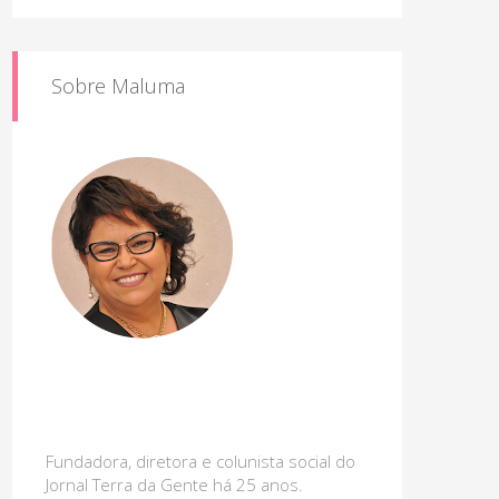
Sobre Maluma
Fundadora, diretora e colunista social do
Jornal Terra da Gente há 25 anos.