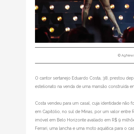
© AgNews 
O cantor sertanejo Eduardo Costa, 38, prestou dep
estelionato na venda de uma mansão construída em
Costa vendeu para um casal, cuja identidade não fo
em Capitólio, no sul de Minas, por um valor entre
imóvel em Belo Horizonte avaliado em R$ 9 milhõe
Ferrari, uma lancha e uma moto aquática para o cas