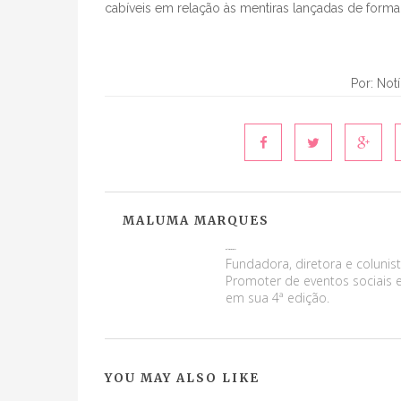
cabíveis em relação às mentiras lançadas de forma
Por: Not
MALUMA MARQUES
Maluma Marques
Fundadora, diretora e colunist
Promoter de eventos sociais e
em sua 4ª edição.
YOU MAY ALSO LIKE