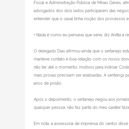
Fiscal e Administração Pública de Minas Gerais, 
advogados dos dois lados participaram das nego
entender que o casal tinha noção dos processos 
+ Nada é como eu pensava que seria, diz Anitta a re
O delegado Dias afirmou ainda que o sertanejo es
manteve contato e boa relação com os novos dono
não ter, até o momento, motivos para indiciar Costa
mais provas precisam ser analisadas. A sentença pa
anos de prisão.
Após o depoimento, o sertanejo negou aos jornalist
qualquer pessoa, não faz parte do meu caráter fazer
Em nota, a assessoria de imprensa do cantor disse q