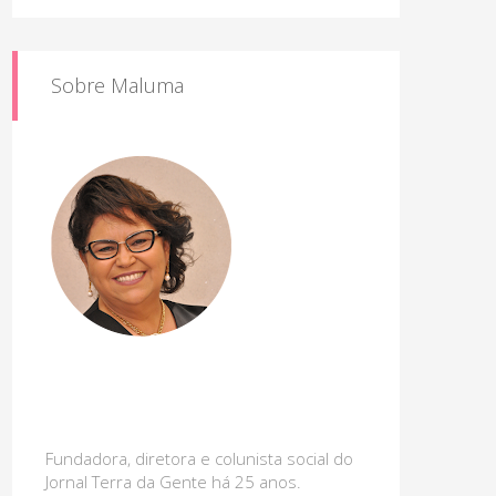
Sobre Maluma
Fundadora, diretora e colunista social do
Jornal Terra da Gente há 25 anos.