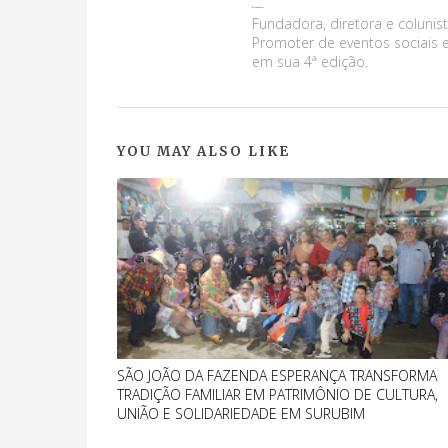
Maluma Marques
Fundadora, diretora e colunist
Promoter de eventos sociais e
em sua 4ª edição.
YOU MAY ALSO LIKE
SÃO JOÃO DA FAZENDA ESPERANÇA TRANSFORMA
TRADIÇÃO FAMILIAR EM PATRIMÔNIO DE CULTURA,
UNIÃO E SOLIDARIEDADE EM SURUBIM