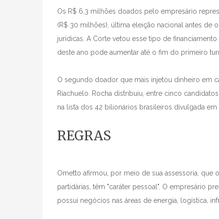
Os R$ 6,3 milhões doados pelo empresário repre
(R$ 30 milhões), última eleição nacional antes de
jurídicas. A Corte vetou esse tipo de financiamen
deste ano pode aumentar até o fim do primeiro tur
O segundo doador que mais injetou dinheiro em 
Riachuelo. Rocha distribuiu, entre cinco candidato
na lista dos 42 bilionários brasileiros divulgada e
REGRAS
Ometto afirmou, por meio de sua assessoria, que o
partid
á
rias, t
ê
m "car
á
ter pessoal". O empres
á
rio pr
possui neg
ó
cios nas
á
reas de energia, logística, inf