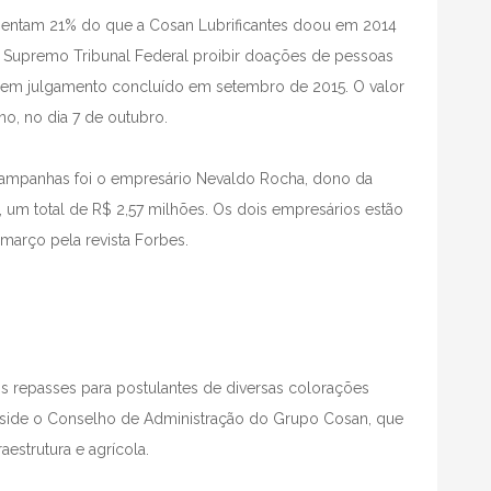
sentam 21% do que a Cosan Lubrificantes doou em 2014
 o Supremo Tribunal Federal proibir doações de pessoas
to em julgamento concluído em setembro de 2015. O valor
no, no dia 7 de outubro.
campanhas foi o empresário Nevaldo Rocha, dono da
s, um total de R$ 2,57 milhões. Os dois empresários estão
m março pela revista Forbes.
s repasses para postulantes de diversas colora
çõ
es
eside o Conselho de Administra
çã
o do Grupo Cosan, que
raestrutura e agrícola.