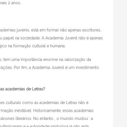
mais 2 anos.
ademias juvenis, está em formar não apenas escritores,
seu papel na sociedade. A Academia Juvenil não é apenas
gico na formação cultural e humana.
so, tem uma importância enorme na valorização da
rações. Por fim, a Academia Juvenil é um investimento
o as academias de Letras?
ções culturais como as academias de Letras não é
mação inevitável. Historicamente, essas academias
cânones literários. No entanto , o mundo mudou : a
ltiplicaram e a autoridade simbólica já não está