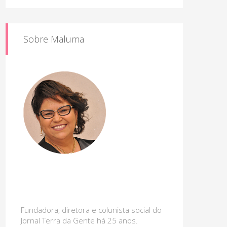
Sobre Maluma
Fundadora, diretora e colunista social do
Jornal Terra da Gente há 25 anos.