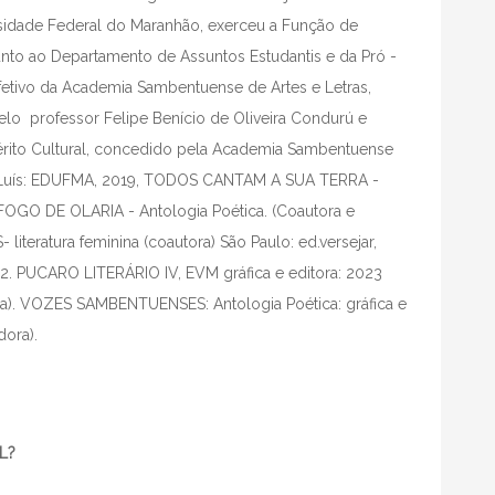
sidade Federal do Maranhão, exerceu a Função de
 junto ao Departamento de Assuntos Estudantis e da Pró -
fetivo da Academia Sambentuense de Artes e Letras,
elo professor Felipe Benício de Oliveira Condurú e
Mérito Cultural, concedido pela Academia Sambentuense
ão Luís: EDUFMA, 2019, TODOS CANTAM A SUA TERRA -
 FOGO DE OLARIA - Antologia Poética. (Coautora e
iteratura feminina (coautora) São Paulo: ed.versejar,
 PUCARO LITERÁRIO IV, EVM gráfica e editora: 2023
ora). VOZES SAMBENTUENSES: Antologia Poética: gráfica e
dora).
L?