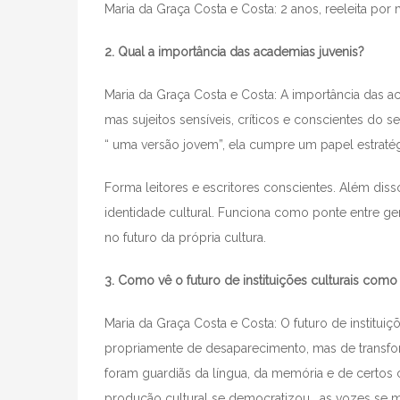
Maria da Graça Costa e Costa: 2 anos, reeleita por 
2. Qual a importância das academias juvenis?
Maria da Graça Costa e Costa: A importância das ac
mas sujeitos sensíveis, críticos e conscientes do 
“ uma versão jovem”, ela cumpre um papel estraté
Forma leitores e escritores conscientes. Além dis
identidade cultural. Funciona como ponte entre ge
no futuro da própria cultura.
3. Como vê o futuro de instituições culturais com
Maria da Graça Costa e Costa: O futuro de institui
propriamente de desaparecimento, mas de transfor
foram guardiãs da língua, da memória e de certos 
produção cultural se democratizou , as vozes se mu