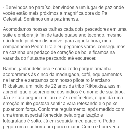
- Benvindos ao paraíso, benvindos a um lugar de paz onde
vocês estão mais próximos à magnífica obra do Pai
Celestial. Sentimos uma paz imensa.
Acomodamos nossas tralhas cada dois pescadores em uma
suíte e embora já fim de tarde quase anoitecendo, mesmo
não tendo piloteiro disponível para aquela hora, meu
companheiro Pedro Lira e eu pegamos varas, conseguimos
na cozinha um pedaço de coração de boi e ficamos na
varanda do flutuante pescando até escurecer.
Banho, jantar delicioso e cama cedo porque amanhã
acordaremos às cinco da madrugada, café, equipamentos
na lancha e zarpamos com nosso piloteiro Marciano
Rikbaktsa, um índio de 22 anos da tribo Rikbaktsa, assim
aprendi que o sobrenome dos índios é o nome de sua tribo.
Já de cara peguei um jau de 77 centímetros, o que dá uma
emoção muito gostosa sentir a vara retesando e o peixe
puxar com força. Conforme regulamento, após medido com
uma trena especial fornecida pela organização e
fotografado é solto. Já em seguida meu parceiro Pedro
pegou uma cachorra um pouco maior. Como é bom ver a