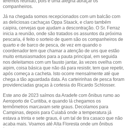
teremos reunião, pois é uma alegria abraçar os
companheiros.
Já na chegada somos recepcionados com um balcão com
as deliciosas cachaças Oppa Staack, e claro também
caipira, cervejas que ajudam a descontração. O Sr. Ferraz
inicia a reunião, onde são tratados os assuntos da próxima
pescaria, é feito o sorteio de quem são os companheiros de
quarto e de barco de pesca, de vez em quando o
coordenador tem que chamar a atenção de uns que estão
muito entusiasmados para a pauta principal, em seguida
nos deleitamos com um fausto jantar, às vezes ovelha com
aipim, coisa básica que não dá para resistir, tem que repetir,
após começa a cacheta. Isto ocorre mensalmente até que
chega a tão aguardada data. As carteirinhas de pesca foram
providenciadas graças à cortesia do Ricardo Schlosser.
Este ano de 2023 saímos da Aradefe com ônibus rumo ao
Aeroporto de Curitiba, e quando lá chegamos os
termômetros marcavam sete graus. Decolamos para
Campinas, depois para Cuiabá onde a temperatura já
estava a trinta e sete graus, é um tal de tira casaco que não
acaba mais. Voamos até Alta Floresta onde um ônibus