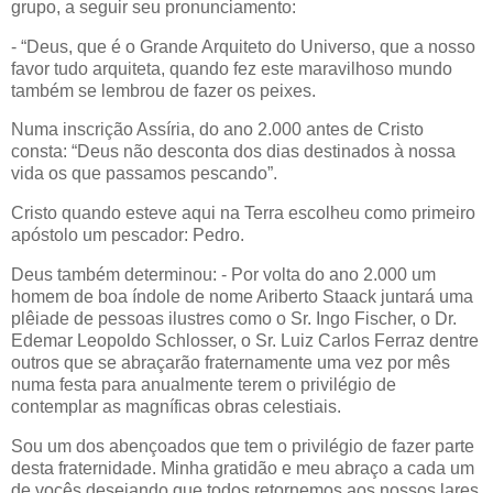
grupo, a seguir seu pronunciamento:
- “Deus, que é o Grande Arquiteto do Universo, que a nosso
favor tudo arquiteta, quando fez este maravilhoso mundo
também se lembrou de fazer os peixes.
Numa inscrição Assíria, do ano 2.000 antes de Cristo
consta: “Deus não desconta dos dias destinados à nossa
vida os que passamos pescando”.
Cristo quando esteve aqui na Terra escolheu como primeiro
apóstolo um pescador: Pedro.
Deus também determinou: - Por volta do ano 2.000 um
homem de boa índole de nome Ariberto Staack juntará uma
plêiade de pessoas ilustres como o Sr. Ingo Fischer, o Dr.
Edemar Leopoldo Schlosser, o Sr. Luiz Carlos Ferraz dentre
outros que se abraçarão fraternamente uma vez por mês
numa festa para anualmente terem o privilégio de
contemplar as magníficas obras celestiais.
Sou um dos abençoados que tem o privilégio de fazer parte
desta fraternidade. Minha gratidão e meu abraço a cada um
de vocês desejando que todos retornemos aos nossos lares