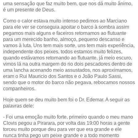
uma sensação que faz muito bem, que nos dá muito ânimo,
é um presente de Deus.
Como o calor estava muito intenso pedimos ao Marciano
para ele ver se conseguia apoitar o barco à sombra assim
pegamos mais alguns e faceiros retornamos ao flutuante
para um merecido banho, almoço, pequeno descanso e
vamos à luta. Uns tem mais sorte, uns tem mais experiência,
independente dos peixes, todos estamos muito felizes,
quando estávamos retornando ao flutuante, já meio escuro,
vimos lá na outra margem do rio dois pescadores dentro de
uma lancha acenando meio assustados, nos aproximamos,
eram o Rui Mauricio dos Santos e o João Paulo Sassi,
sendo que o motor do barco não pegava, rebocamos nossos
companheiros.
Hoje quem se deu muito bem foi o Dr. Edemar. A seguir as
palavras dele:
- Foi uma emoção muito forte, primeiro quando o meu mano
Clovis pegou a Pirarara, por volta das 19:00 horas a gente
torceu muito porque deu para ver que era grande e ele
nunca tinha pego um peixe grande e a todo momento