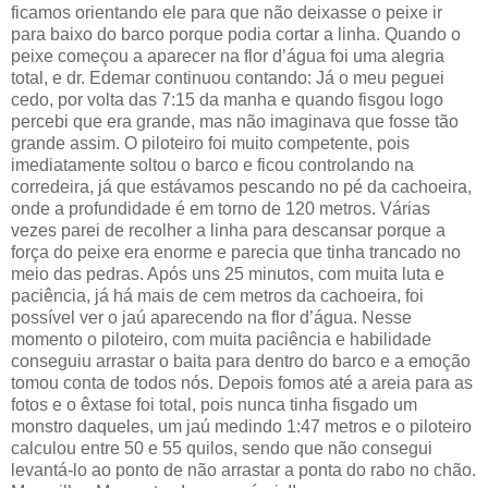
ficamos orientando ele para que não deixasse o peixe ir
para baixo do barco porque podia cortar a linha. Quando o
peixe começou a aparecer na flor d’água foi uma alegria
total, e dr. Edemar continuou contando: Já o meu peguei
cedo, por volta das 7:15 da manha e quando fisgou logo
percebi que era grande, mas não imaginava que fosse tão
grande assim. O piloteiro foi muito competente, pois
imediatamente soltou o barco e ficou controlando na
corredeira, já que estávamos pescando no pé da cachoeira,
onde a profundidade é em torno de 120 metros. Várias
vezes parei de recolher a linha para descansar porque a
força do peixe era enorme e parecia que tinha trancado no
meio das pedras. Após uns 25 minutos, com muita luta e
paciência, já há mais de cem metros da cachoeira, foi
possível ver o jaú aparecendo na flor d’água. Nesse
momento o piloteiro, com muita paciência e habilidade
conseguiu arrastar o baita para dentro do barco e a emoção
tomou conta de todos nós. Depois fomos até a areia para as
fotos e o êxtase foi total, pois nunca tinha fisgado um
monstro daqueles, um jaú medindo 1:47 metros e o piloteiro
calculou entre 50 e 55 quilos, sendo que não consegui
levantá-lo ao ponto de não arrastar a ponta do rabo no chão.