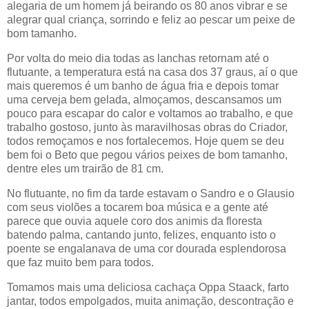
alegaria de um homem já beirando os 80 anos vibrar e se
alegrar qual criança, sorrindo e feliz ao pescar um peixe de
bom tamanho.
Por volta do meio dia todas as lanchas retornam até o
flutuante, a temperatura está na casa dos 37 graus, aí o que
mais queremos é um banho de água fria e depois tomar
uma cerveja bem gelada, almoçamos, descansamos um
pouco para escapar do calor e voltamos ao trabalho, e que
trabalho gostoso, junto às maravilhosas obras do Criador,
todos remoçamos e nos fortalecemos. Hoje quem se deu
bem foi o Beto que pegou vários peixes de bom tamanho,
dentre eles um trairão de 81 cm.
No flutuante, no fim da tarde estavam o Sandro e o Glausio
com seus violões a tocarem boa música e a gente até
parece que ouvia aquele coro dos animis da floresta
batendo palma, cantando junto, felizes, enquanto isto o
poente se engalanava de uma cor dourada esplendorosa
que faz muito bem para todos.
Tomamos mais uma deliciosa cachaça Oppa Staack, farto
jantar, todos empolgados, muita animação, descontração e