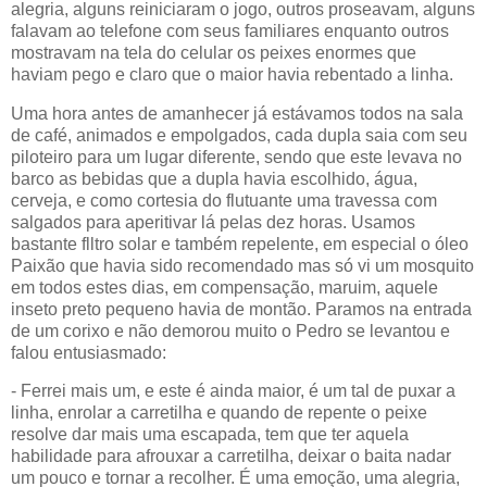
alegria, alguns reiniciaram o jogo, outros proseavam, alguns
falavam ao telefone com seus familiares enquanto outros
mostravam na tela do celular os peixes enormes que
haviam pego e claro que o maior havia rebentado a linha.
Uma hora antes de amanhecer já estávamos todos na sala
de café, animados e empolgados, cada dupla saia com seu
piloteiro para um lugar diferente, sendo que este levava no
barco as bebidas que a dupla havia escolhido, água,
cerveja, e como cortesia do flutuante uma travessa com
salgados para aperitivar lá pelas dez horas. Usamos
bastante flltro solar e também repelente, em especial o óleo
Paixão que havia sido recomendado mas só vi um mosquito
em todos estes dias, em compensação, maruim, aquele
inseto preto pequeno havia de montão. Paramos na entrada
de um corixo e não demorou muito o Pedro se levantou e
falou entusiasmado:
- Ferrei mais um, e este é ainda maior, é um tal de puxar a
linha, enrolar a carretilha e quando de repente o peixe
resolve dar mais uma escapada, tem que ter aquela
habilidade para afrouxar a carretilha, deixar o baita nadar
um pouco e tornar a recolher. É uma emoção, uma alegria,