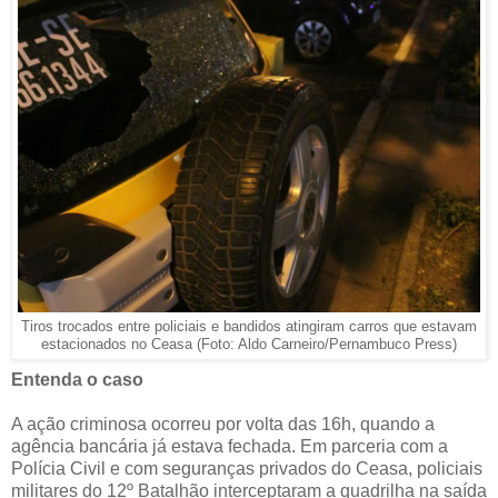
Tiros trocados entre policiais e bandidos atingiram carros que estavam
estacionados no Ceasa (Foto: Aldo Carneiro/Pernambuco Press)
Entenda o caso
A ação criminosa ocorreu por volta das 16h, quando a
agência bancária já estava fechada. Em parceria com a
Polícia Civil e com seguranças privados do Ceasa, policiais
militares do 12º Batalhão interceptaram a quadrilha na saída