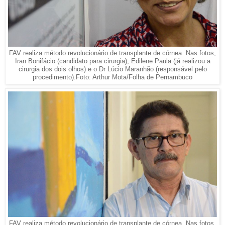
FAV realiza método revolucionário de transplante de córnea. Nas fotos,
Iran Bonifácio (candidato para cirurgia), Edilene Paula (já realizou a
cirurgia dos dois olhos) e o Dr Lúcio Maranhão (responsável pelo
procedimento).Foto: Arthur Mota/Folha de Pernambuco
FAV realiza método revolucionário de transplante de córnea. Nas fotos,