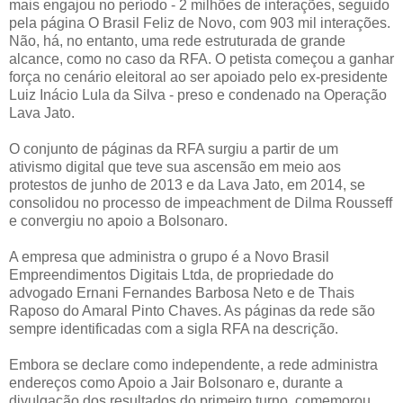
mais engajou no período - 2 milhões de interações, seguido
pela página O Brasil Feliz de Novo, com 903 mil interações.
Não, há, no entanto, uma rede estruturada de grande
alcance, como no caso da RFA. O petista começou a ganhar
força no cenário eleitoral ao ser apoiado pelo ex-presidente
Luiz Inácio Lula da Silva - preso e condenado na Operação
Lava Jato.
O conjunto de páginas da RFA surgiu a partir de um
ativismo digital que teve sua ascensão em meio aos
protestos de junho de 2013 e da Lava Jato, em 2014, se
consolidou no processo de impeachment de Dilma Rousseff
e convergiu no apoio a Bolsonaro.
A empresa que administra o grupo é a Novo Brasil
Empreendimentos Digitais Ltda, de propriedade do
advogado Ernani Fernandes Barbosa Neto e de Thais
Raposo do Amaral Pinto Chaves. As páginas da rede são
sempre identificadas com a sigla RFA na descrição.
Embora se declare como independente, a rede administra
endereços como Apoio a Jair Bolsonaro e, durante a
divulgação dos resultados do primeiro turno, comemorou