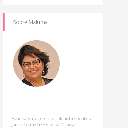
Sobre Maluma
Fundadora, diretora e colunista social do
Jornal Terra da Gente há 25 anos.