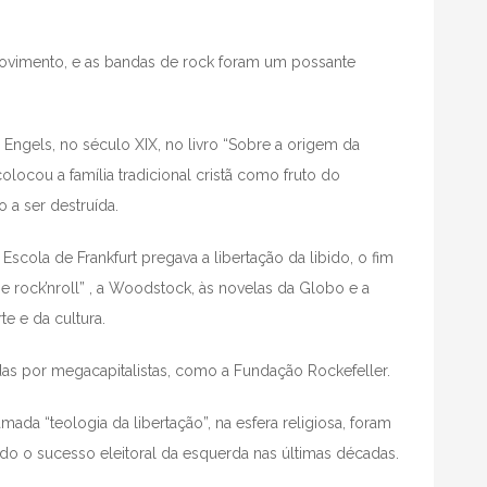
movimento, e as bandas de rock foram um possante
h Engels, no século XIX, no livro “Sobre a origem da
olocou a família tradicional cristã como fruto do
o a ser destruída.
cola de Frankfurt pregava a libertação da libido, o fim
e rock’nroll” , a Woodstock, às novelas da Globo e a
e e da cultura.
adas por megacapitalistas, como a Fundação Rockefeller.
mada “teologia da libertação”, na esfera religiosa, foram
ndo o sucesso eleitoral da esquerda nas últimas décadas.