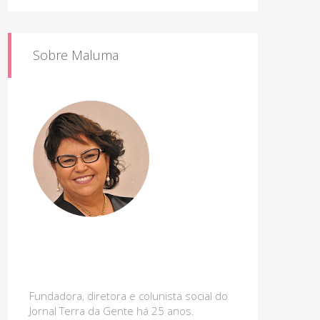
Sobre Maluma
Fundadora, diretora e colunista social do
Jornal Terra da Gente há 25 anos.