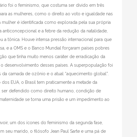
io foi o feminismo, que costuma ser divido em três
 para as mulheres, como o direito ao voto e igualdade nas
a mulher é identificada como explorada pela sua própria
a anticoncepcional e a febre da redução da natalidade,
nou a tônica. Houve intensa pressão internacional para que
sa, e a OMS e o Banco Mundial forçaram países pobres
ção que tinha muito menos caráter de erradicação da
 o desenvolvimento desses países. A superpopulação foi
da camada de ozônio e o atual “aquecimento global”.
o dos EUA, o Brasil tem praticamente a metade da
 ser defendido como direito humano, condição de
maternidade se torna uma prisão e um impedimento ao
voir, um dos ícones do feminismo da segunda fase,
com seu marido, o filósofo Jean Paul Sarte e uma pá de