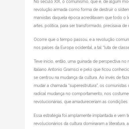
No século XIX, o comunismo, que é, de algum mo
revolução armada como forma de destruir o sistema
marxistas daquela época acreditavam que todo o leq
artes, política, para ser transformado, precisava 
Ocorre que o tempo passou, e a revolução comunis
nos países da Europa ocidental, a tal “luta de class
Teve início, então, uma guinada de perspectiva no
italiano Antonio Gramsci e pelo que ficou conhecid
se centrou na mudança da cultura. Ao invés de faz
mudar a chamada “superestrutura”, os comunistas 
radical mudança no comportamento, nos costumes, 
revolucionárias, que amadureceriam as condições
Essa estratégia foi amplamente implantada e vem 
revolucionários da cultura dominaram a literatura, as