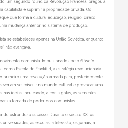
do, um segundo round da Revolução Francesa, pregou a
 capitalista e suprimir a propriedade privada. Os
ue que forma a cultura: educação, religião, direito,
de uma mudança anterior no sistema de produção.
ta se estabeleceu apenas na União Soviética, enquanto
es” não avançava.
 movimento comunista. Impulsionados pelo filósofo
a como Escola de Frankfurt, a estratégia revolucionária
er primeiro uma revolução armada para, posteriormente,
deveriam se imiscuir no mundo cultural e provocar uma
nas ideias, inculcando, a conta gotas, as sementes
 para a tomada de poder dos comunistas.
tendo estrondoso sucesso. Durante o século XX, os
 universidades, as escolas, a televisão, os jornais, a