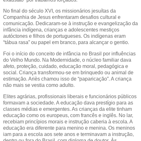
No final do século XVI, os missionários jesuítas da
Companhia de Jesus enfrentaram desafios cultural e
comunicação. Dedicaram-se à instrução e evangelização da
infância indígena, crianças e adolescentes mestiços
autóctones e filhos de portugueses. Os indígenas eram
“tábua rasa” ou papel em branco, para alcançar o gentio.
Foi o início do conceito de infância no Brasil por influências
do Velho Mundo. Na Modernidade, o núcleo familiar dava
afeto, proteção, cuidado, educação moral, pedagógica e
social. Criança transformou-se em brinquedo ou animal de
estimação. Ariès chamou isso de “paparicação”. A criança
não mais se vestia como adulto.
Elites agrárias, profissionais liberais e funcionários públicos
formavam a sociedade. A educação dava prestígio para as
classes médias e emergentes. As crianças da elite tinham
educação como os europeus, com francês e inglês. No lar,
recebiam princípios morais e instrução caberia à escola. A
educação era diferente para menino e menina. Os meninos
iam para a escola aos sete anos e terminavam a instrução,
dentro ou fora do Brasil, com diploma de doutor. Às