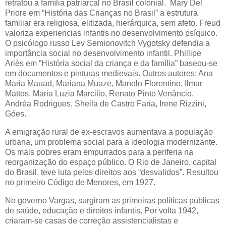
retratou a família patriarcal no Brasil colonial. Mary Del
Priore em “História das Crianças no Brasil” a estrutura
familiar era religiosa, elitizada, hierárquica, sem afeto. Freud
valoriza experiencias infantis no desenvolvimento psíquico.
O psicólogo russo Lev Semionovitch Vygotsky defendia a
importância social no desenvolvimento infantil. Phillipe
Ariès em “História social da criança e da família” baseou-se
em documentos e pinturas medievais. Outros autores: Ana
Maria Mauad, Mariana Muaze, Manolo Florentino, Ilmar
Mattos, Maria Luzia Marcilio, Renato Pinto Venâncio,
Andréa Rodrigues, Sheila de Castro Faria, Irene Rizzini,
Góes.
A emigração rural de ex-escravos aumentava a população
urbana, um problema social para a ideologia modernizante.
Os mais pobres eram empurrados para a periferia na
reorganização do espaço público. O Rio de Janeiro, capital
do Brasil, teve luta pelos direitos aos “desvalidos”. Resultou
no primeiro Código de Menores, em 1927.
No governo Vargas, surgiram as primeiras políticas públicas
de saúde, educação e direitos infantis. Por volta 1942,
criaram-se casas de correção assistencialistas e