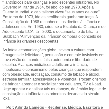
filantrópicos para crianças e adolescentes infratores. No
Governo Militar de 1964, foi abolido em 1970. Após a II
Guerra Mundial, o capitalismo viveu “seus anos de ouro”.
Em torno de 1973, ideias neoliberais ganharam força. A
Constituição de 1988 reconheceu os direitos à infância e
adolescentes. Em 1980, criou-se o Estatuto da Criança e do
Adolescente-ECA. Em 2000, o documentário de Liliana
Sulzbach “A Invenção da Infância” compara o conceito de
infância às grandes descobertas.
As infotelecomunicações globalizavam a cultura com
“imagens de felicidade”, persuasão e controle invisíveis em
nova visão de mundo e falsa autonomia e liberdade de
escolha. Avanços midiáticos adultizam a infância,
impulsiona o consumismo pelas crianças que respondem
com obesidade, erotização, consumo de tabaco e álcool,
estresse familiar, agressividade e violência. Trocam o tempo
de brincar, aprender e socializar por celulares, TV e I-pad.
Urge apontar e analisar tais mudanças, do âmbito legal e de
construção da infância nas primeiras décadas do século
XXI.
Por: Arlinda Lamêgo - Recifense, Médica, Escritora e