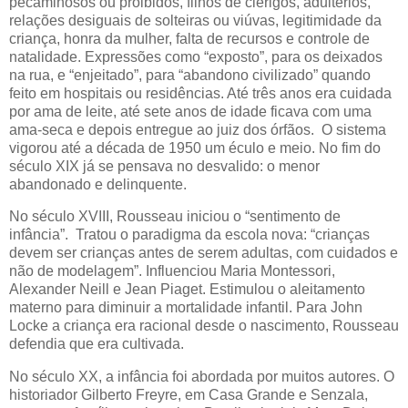
pecaminosos ou proibidos, filhos de clérigos, adultérios,
relações desiguais de solteiras ou viúvas, legitimidade da
criança, honra da mulher, falta de recursos e controle de
natalidade. Expressões como “exposto”, para os deixados
na rua, e “enjeitado”, para “abandono civilizado” quando
feito em hospitais ou residências. Até três anos era cuidada
por ama de leite, até sete anos de idade ficava com uma
ama-seca e depois entregue ao juiz dos órfãos. O sistema
vigorou até a década de 1950 um éculo e meio. No fim do
século XIX já se pensava no desvalido: o menor
abandonado e delinquente.
No século XVIII, Rousseau iniciou o “sentimento de
infância”. Tratou o paradigma da escola nova: “crianças
devem ser crianças antes de serem adultas, com cuidados e
não de modelagem”. Influenciou Maria Montessori,
Alexander Neill e Jean Piaget. Estimulou o aleitamento
materno para diminuir a mortalidade infantil. Para John
Locke a criança era racional desde o nascimento, Rousseau
defendia que era cultivada.
No século XX, a infância foi abordada por muitos autores. O
historiador Gilberto Freyre, em Casa Grande e Senzala,