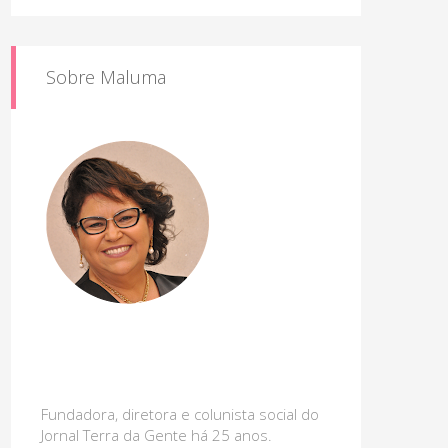
Sobre Maluma
Fundadora, diretora e colunista social do
Jornal Terra da Gente há 25 anos.