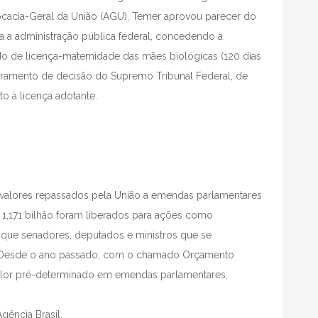
cacia-Geral da União (AGU), Temer aprovou parecer do
a a administração pública federal, concedendo a
o de licença-maternidade das mães biológicas (120 dias
ramento de decisão do Supremo Tribunal Federal, de
to à licença adotante.
s valores repassados pela União a emendas parlamentares
$ 1,171 bilhão foram liberados para ações como
 que senadores, deputados e ministros que se
l. Desde o ano passado, com o chamado Orçamento
valor pré-determinado em emendas parlamentares,
Agência Brasil.