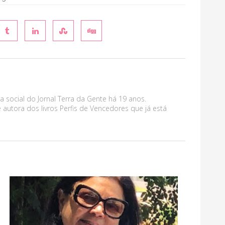
a social do Jornal Terra da Gente há 19 anos.
 autora dos livros Perfis de Vencedores que já está