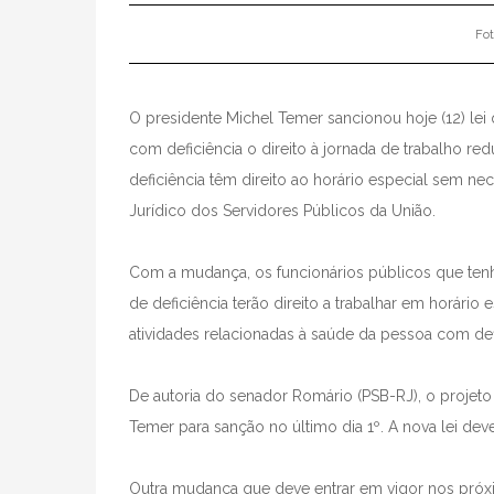
Fot
O presidente Michel Temer sancionou hoje (12) lei
com deficiência o direito à jornada de trabalho re
deficiência têm direito ao horário especial sem
Jurídico dos Servidores Públicos da União.
Com a mudança, os funcionários públicos que ten
de deficiência terão direito a trabalhar em horári
atividades relacionadas à saúde da pessoa com def
De autoria do senador Romário (PSB-RJ), o projeto
Temer para sanção no último dia 1º. A nova lei deve 
Outra mudança que deve entrar em vigor nos próximo