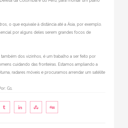
a Defesa da Colômbia e do Peru, para montar um plano
tros, o que equivale à distância até a Ásia, por exemplo.
sencial por alguns deles serem grandes focos de
também dos vizinhos, é um trabalho a ser feito por
omens cuidando das fronteiras. Estamos ampliando a
urna, radares móveis e procuramos arrendar um satélite
Por: G1.