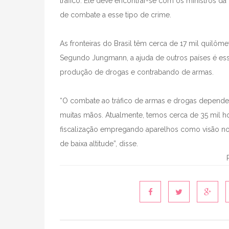
tráfico. Ele deve encontrar-se com os ministros d
de combate a esse tipo de crime.
As fronteiras do Brasil têm cerca de 17 mil quilôme
Segundo Jungmann, a ajuda de outros países é es
produção de drogas e contrabando de armas.
“O combate ao tráfico de armas e drogas depende 
muitas mãos. Atualmente, temos cerca de 35 mil h
fiscalização empregando aparelhos como visão not
de baixa altitude”, disse.