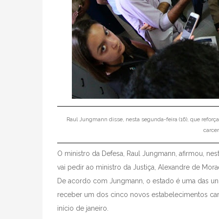
Raul Jungmann disse, nesta segunda-feira (16), que reforça
carcer
O ministro da Defesa, Raul Jungmann, afirmou, nest
vai pedir ao ministro da Justiça, Alexandre de Mor
De acordo com Jungmann, o estado é uma das uni
receber um dos cinco novos estabelecimentos car
início de janeiro.