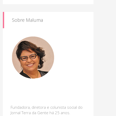
Sobre Maluma
Fundadora, diretora e colunista social do
Jornal Terra da Gente há 25 anos.