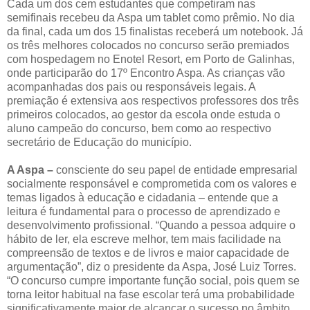
Cada um dos cem estudantes que competiram nas
semifinais recebeu da Aspa um tablet como prêmio. No dia
da final, cada um dos 15 finalistas receberá um notebook. Já
os três melhores colocados no concurso serão premiados
com hospedagem no Enotel Resort, em Porto de Galinhas,
onde participarão do 17º Encontro Aspa. As crianças vão
acompanhadas dos pais ou responsáveis legais. A
premiação é extensiva aos respectivos professores dos três
primeiros colocados, ao gestor da escola onde estuda o
aluno campeão do concurso, bem como ao respectivo
secretário de Educação do município.
A Aspa –
consciente do seu papel de entidade empresarial
socialmente responsável e comprometida com os valores e
temas ligados à educação e cidadania – entende que a
leitura é fundamental para o processo de aprendizado e
desenvolvimento profissional. “Quando a pessoa adquire o
hábito de ler, ela escreve melhor, tem mais facilidade na
compreensão de textos e de livros e maior capacidade de
argumentação”, diz o presidente da Aspa, José Luiz Torres.
“O concurso cumpre importante função social, pois quem se
torna leitor habitual na fase escolar terá uma probabilidade
significativamente maior de alcançar o sucesso no âmbito