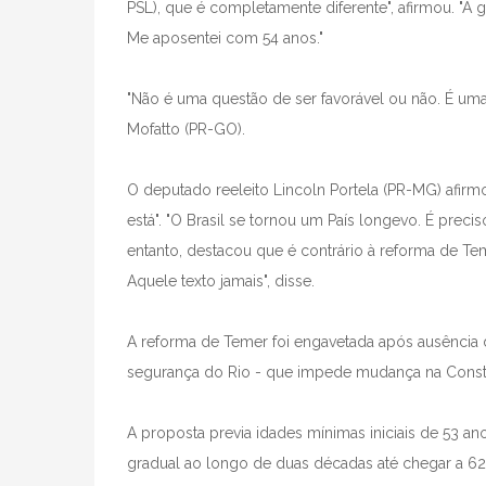
PSL), que é completamente diferente", afirmou. "
Me aposentei com 54 anos."
"Não é uma questão de ser favorável ou não. É uma
Mofatto (PR-GO).
O deputado reeleito Lincoln Portela (PR-MG) afirm
está". "O Brasil se tornou um País longevo. É precis
entanto, destacou que é contrário à reforma de Teme
Aquele texto jamais", disse.
A reforma de Temer foi engavetada após ausência 
segurança do Rio - que impede mudança na Consti
A proposta previa idades mínimas iniciais de 53 
gradual ao longo de duas décadas até chegar a 62