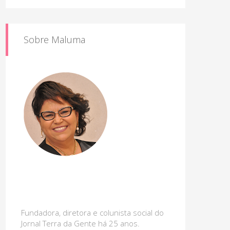
Sobre Maluma
Fundadora, diretora e colunista social do
Jornal Terra da Gente há 25 anos.