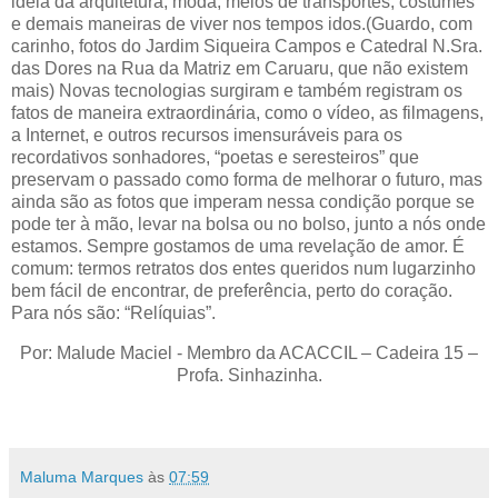
idéia da arquitetura, moda, meios de transportes, costumes
e demais maneiras de viver nos tempos idos.(Guardo, com
carinho, fotos do Jardim Siqueira Campos e Catedral N.Sra.
das Dores na Rua da Matriz em Caruaru, que não existem
mais) Novas tecnologias surgiram e também registram os
fatos de maneira extraordinária, como o vídeo, as filmagens,
a Internet, e outros recursos imensuráveis para os
recordativos sonhadores, “poetas e seresteiros” que
preservam o passado como forma de melhorar o futuro, mas
ainda são as fotos que imperam nessa condição porque se
pode ter à mão, levar na bolsa ou no bolso, junto a nós onde
estamos. Sempre gostamos de uma revelação de amor. É
comum: termos retratos dos entes queridos num lugarzinho
bem fácil de encontrar, de preferência, perto do coração.
Para nós são: “Relíquias”.
Por: Malude Maciel - Membro da ACACCIL – Cadeira 15 –
Profa. Sinhazinha.
Maluma Marques
às
07:59