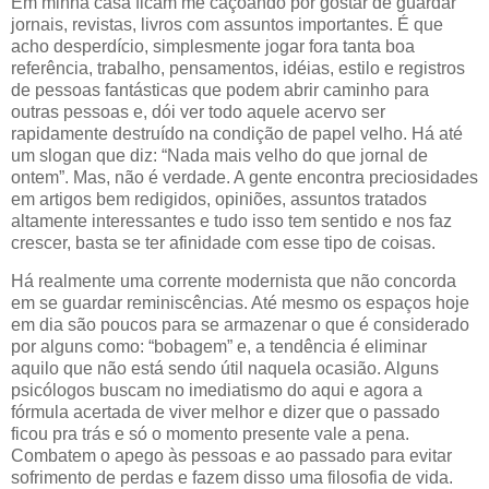
Em minha casa ficam me caçoando por gostar de guardar
jornais, revistas, livros com assuntos importantes. É que
acho desperdício, simplesmente jogar fora tanta boa
referência, trabalho, pensamentos, idéias, estilo e registros
de pessoas fantásticas que podem abrir caminho para
outras pessoas e, dói ver todo aquele acervo ser
rapidamente destruído na condição de papel velho. Há até
um slogan que diz: “Nada mais velho do que jornal de
ontem”. Mas, não é verdade. A gente encontra preciosidades
em artigos bem redigidos, opiniões, assuntos tratados
altamente interessantes e tudo isso tem sentido e nos faz
crescer, basta se ter afinidade com esse tipo de coisas.
Há realmente uma corrente modernista que não concorda
em se guardar reminiscências. Até mesmo os espaços hoje
em dia são poucos para se armazenar o que é considerado
por alguns como: “bobagem” e, a tendência é eliminar
aquilo que não está sendo útil naquela ocasião. Alguns
psicólogos buscam no imediatismo do aqui e agora a
fórmula acertada de viver melhor e dizer que o passado
ficou pra trás e só o momento presente vale a pena.
Combatem o apego às pessoas e ao passado para evitar
sofrimento de perdas e fazem disso uma filosofia de vida.