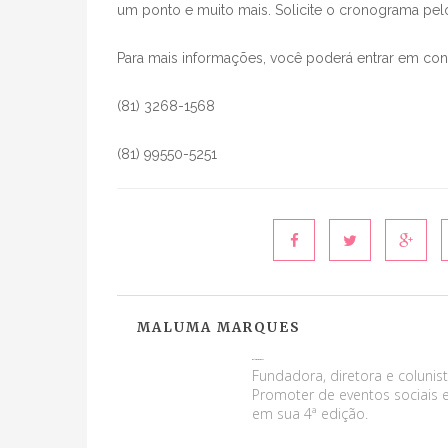
um ponto e muito mais. Solicite o cronograma pelo 
Para mais informações, você poderá entrar em con
(81) 3268-1568
(81) 99550-5251
MALUMA MARQUES
Maluma Marques
Fundadora, diretora e colunist
Promoter de eventos sociais e
em sua 4ª edição.