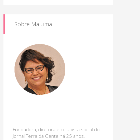
Sobre Maluma
Fundadora, diretora e colunista social do
Jornal Terra da Gente há 25 anos.