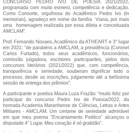
CONCURSO PEDRO IVO DE POESIA 2021/2022,
programada com muito esmero, competência e dedicação.
Como Consorte, orgulhosa do Acadêmico Pedro Ivo (In
memorian), agradeço em nome da família
Viana, por mais
uma
homenagem realizada por essa dileta e conceituada
AMCLAM”.
Prof. Fernando Novaes, Acadêmico da ATHEART e 3° lugar
em 2021: "de parabéns a AMCLAM, a presidência (Coronel
Carlos Furtado), todos seus acadêmicos, funcionários,
comissão julgadora, escritores participantes, pelos dois
concursos literários (2021/2022) que, com competência,
transparência e seriedade, souberam dignificar todo o
processo, desde as inscrições, julgamento até a belíssima
sessão de entrega dos prêmios”.
A participante e poetisa Maura Luza Frazão: “muito feliz por
participar do concurso Pedro Ivo de Poesia/2022, da
honrada Academia Maranhense de Ciências, Letras e Artes
Militares - AMCLAM. Um certame de seriedade admirável
em que meu poema "Encantamento Poético" alcançou o
disputado 4° Lugar. Meu coração é só gratidão”.