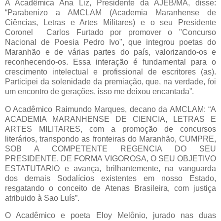
A Acadêmica Ana Liz, Presidente da AJEB/MA, disse:
“Parabenizo a AMCLAM (Academia Maranhense de
Ciências, Letras e Artes Militares) e o seu Presidente
Coronel
Carlos Furtado por promover o "Concurso
Nacional de Poesia Pedro Ivo", que integrou poetas do
Maranhão e de várias partes do país, valorizando-os e
reconhecendo-os. Essa interação é fundamental para o
crescimento intelectual e profissional de escritores (as).
Participei da solenidade da premiação, que, na verdade, foi
um encontro de gerações, isso me deixou encantada”.
O Acadêmico Raimundo Marques, decano da AMCLAM: “A
ACADEMIA MARANHENSE DE CIENCIA, LETRAS E
ARTES MILITARES, com a promoção de concursos
literários, transpondo as fronteiras do Maranhão, CUMPRE,
SOB A COMPETENTE REGENCIA DO SEU
PRESIDENTE, DE FORMA VIGOROSA, O SEU OBJETIVO
ESTATUTARIO e avança, brilhantemente, na vanguarda
dos demais Sodalícios existentes em nosso Estado,
resgatando o conceito de Atenas Brasileira, com justiça
atribuido à Sao Luís”.
O Acadêmico e poeta Eloy Melônio, jurado nas duas