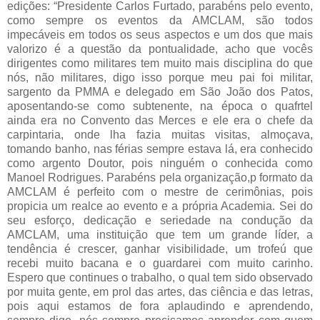
edições: “Presidente Carlos Furtado, parabéns pelo evento,
como sempre os eventos da AMCLAM, são todos
impecáveis em todos os seus aspectos e um dos que mais
valorizo é a questão da pontualidade, acho que vocês
dirigentes como militares tem muito mais disciplina do que
nós, não militares, digo isso porque meu pai foi militar,
sargento da PMMA e delegado em São João dos Patos,
aposentando-se como subtenente, na época o quafrtel
ainda era no Convento das Merces e ele era o chefe da
carpintaria, onde lha fazia muitas visitas, almoçava,
tomando banho, nas férias sempre estava lá, era conhecido
como argento Doutor, pois ninguém o conhecida como
Manoel Rodrigues. Parabéns pela organização,p formato da
AMCLAM é perfeito com o mestre de cerimônias, pois
propicia um realce ao evento e a própria Academia. Sei do
seu esforço, dedicação e seriedade na condução da
AMCLAM, uma instituição que tem um grande líder, a
tendência é crescer, ganhar visibilidade, um trofeú que
recebi muito bacana e o guardarei com muito carinho.
Espero que continues o trabalho, o qual tem sido observado
por muita gente, em prol das artes, das ciência e das letras,
pois aqui estamos de fora aplaudindo e aprendendo,