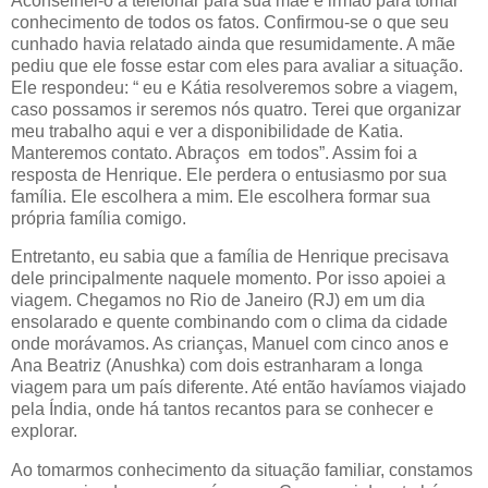
Aconselhei-o a telefonar para sua mãe e irmão para tomar
conhecimento de todos os fatos. Confirmou-se o que seu
cunhado havia relatado ainda que resumidamente. A mãe
pediu que ele fosse estar com eles para avaliar a situação.
Ele respondeu: “ eu e Kátia resolveremos sobre a viagem,
caso possamos ir seremos nós quatro. Terei que organizar
meu trabalho aqui e ver a disponibilidade de Katia.
Manteremos contato. Abraços em todos”. Assim foi a
resposta de Henrique. Ele perdera o entusiasmo por sua
família. Ele escolhera a mim. Ele escolhera formar sua
própria família comigo.
Entretanto, eu sabia que a família de Henrique precisava
dele principalmente naquele momento. Por isso apoiei a
viagem. Chegamos no Rio de Janeiro (RJ) em um dia
ensolarado e quente combinando com o clima da cidade
onde morávamos. As crianças, Manuel com cinco anos e
Ana Beatriz (Anushka) com dois estranharam a longa
viagem para um país diferente. Até então havíamos viajado
pela Índia, onde há tantos recantos para se conhecer e
explorar.
Ao tomarmos conhecimento da situação familiar, constamos