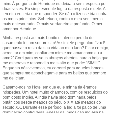
mim. À pergunta de Henrique eu deixara sem resposta por
duas vezes. Eu simplesmente fugira da resposta e dele. A
terceira eu teria que responder. Se não o fizesse iria contra
os meus princípios. Sobretudo, contra o meu sentimento
mais entesourado. O mais verdadeiro e profundo. O meu
amor por Henrique.
Minha resposta ao mais bonito e intenso pedido de
casamento foi um sonoro sim! Assim ele perguntou: “você
quer passar o resto da sua vida ao meu lado? Ficar comigo,
acreditar em mim, confiar em mim e me amar como eu a
amo?” Corri para os seus abraços abertos, para o beijo que
me esperava e respondi o mais alto que pude: “SIM!!!!”
Enquanto nós vivermos, eu correrei para aqueles braços
que sempre me aconchegam e para os beijos que sempre
me deliciam.
Casamo-nos no Hotel em que eu e minha tia éramos
hóspedes. Um hotel muito charmoso, com os resquícios do
bom gosto inglês. A Índia havia sido dominada pelos
britânicos desde meados do século XIX até meados do
século XX. Durante esse período, a Índia foi palco de uma
dominação controversa. Apesar da imposição inglesa na