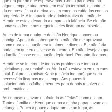
que era pior do que esperávamos. Com o pai doente há
algum tempo e atualmente em estágio terminal, o controle
da empresa ficou à deriva, assim como os cuidados com as
propriedade. A incapacidade administrativa do irmão de
Henrique estava levando a empresa à falência. Se ele não
tomasse a frente nos negócios eles ficariam na miséria.
Antes de tomar qualquer decisão Henrique conversou
comigo. Apesar de saber que sua mãe não me aprovava
como nora, a situação era totalmente diversa. Ele não faria
nada sem que eu estivesse de acordo. Eu não desejava que
a família ficasse em situação deplorável. Portanto, ficamos.
Henrique se inteirou de todos os problemas e tomou a
iniciativas para resolvê-los. Ainda não estavam em um caos
total. Foi preciso avisar Kabir (o sócio indiano) que seria
necessário ficarmos mais tempo. Aos poucos foi
solucionando as falhas menores para depois resolver as
problemáticas.
As crianças estavam usufruindo as “férias”, como diziam.
Tanto a família de Henrique como a minha paparicavam as
crianças. Pouco a pouco adaptaram-se ao lugar, às