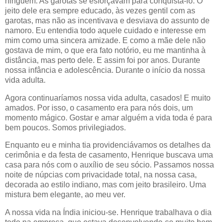
ninguém. As garotas se esforçavam para conquistá-lo. O
jeito dele era sempre educado, às vezes gentil com as
garotas, mas não as incentivava e desviava do assunto de
namoro. Eu entendia todo aquele cuidado e interesse em
mim como uma sincera amizade. E como a mãe dele não
gostava de mim, o que era fato notório, eu me mantinha à
distância, mas perto dele. E assim foi por anos. Durante
nossa infância e adolescência. Durante o início da nossa
vida adulta.
Agora continuaríamos nossa vida adulta, casados! E muito
amados. Por isso, o casamento era para nós dois, um
momento mágico. Gostar e amar alguém a vida toda é para
bem poucos. Somos privilegiados.
Enquanto eu e minha tia providenciávamos os detalhes da
cerimônia e da festa de casamento, Henrique buscava uma
casa para nós com o auxílio de seu sócio. Passamos nossa
noite de núpcias com privacidade total, na nossa casa,
decorada ao estilo indiano, mas com jeito brasileiro. Uma
mistura bem elegante, ao meu ver.
A nossa vida na Índia iniciou-se. Henrique trabalhava o dia