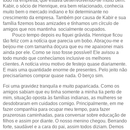
todo na empresa, que estava desenvolvendo-se muito bem.
Kabir, o sócio de Henrique, era bem relacionado, conhecia
muito bem o mercado indiano e foi determinante no
crescimento da empresa. Também por causa de Kabir e sua
família fizemos boas amizades e tínhamos um círculo de
amigos que nos mantinha socialmente ocupados.
Pouco tempo depois eu fiquei grávida. Henrique ficou
tão feliz com a notícia que parecia um bobo. Abraçou-me e
beijou-me com tamanha doçura que eu me apaixonei mais
ainda por ele. Como se isso fosse possível! Ele avisou a
todo mundo que conhecíamos inclusive os melhores
clientes. A notícia virou motivo de festejo quase diariamente.
E mais uma quantidade enorme de presentes. Pelo jeito não
precisaríamos comprar quase nada. O berço sim.
Foi uma gravidez tranquila e muito paparicada. Como os
amigos sabiam que eu tinha somente a minha tia perto de
mim, situação oposta às famílias indianas, as mulheres se
desdobraram em cuidados comigo. Principalmente, em me
fazer companhia para ocupar meu tempo, para fazer
prazerosas caminhadas, para conversar sobre educação de
filhos e assim por diante. O nosso menino chegou. Berrando
forte, saudável e a cara do pai, assim todos diziam. Demos