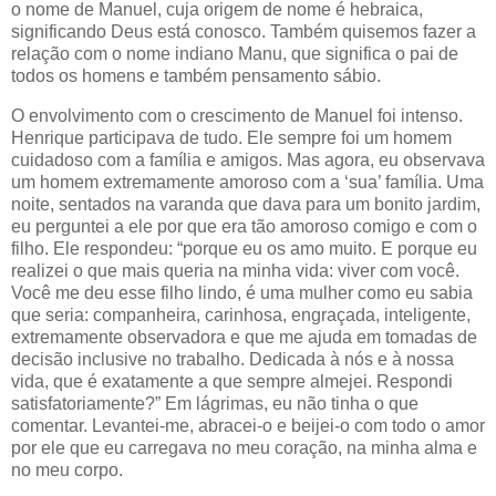
o nome de Manuel, cuja origem de nome é hebraica,
significando Deus está conosco. Também quisemos fazer a
relação com o nome indiano Manu, que significa o pai de
todos os homens e também pensamento sábio.
O envolvimento com o crescimento de Manuel foi intenso.
Henrique participava de tudo. Ele sempre foi um homem
cuidadoso com a família e amigos. Mas agora, eu observava
um homem extremamente amoroso com a ‘sua’ família. Uma
noite, sentados na varanda que dava para um bonito jardim,
eu perguntei a ele por que era tão amoroso comigo e com o
filho. Ele respondeu: “porque eu os amo muito. E porque eu
realizei o que mais queria na minha vida: viver com você.
Você me deu esse filho lindo, é uma mulher como eu sabia
que seria: companheira, carinhosa, engraçada, inteligente,
extremamente observadora e que me ajuda em tomadas de
decisão inclusive no trabalho. Dedicada à nós e à nossa
vida, que é exatamente a que sempre almejei. Respondi
satisfatoriamente?” Em lágrimas, eu não tinha o que
comentar. Levantei-me, abracei-o e beijei-o com todo o amor
por ele que eu carregava no meu coração, na minha alma e
no meu corpo.