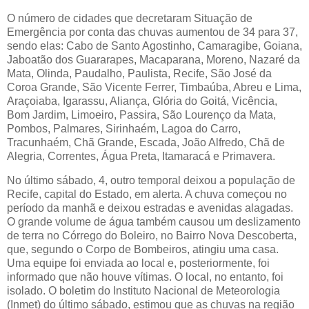
O número de cidades que decretaram Situação de
Emergência por conta das chuvas aumentou de 34 para 37,
sendo elas: Cabo de Santo Agostinho, Camaragibe, Goiana,
Jaboatão dos Guararapes, Macaparana, Moreno, Nazaré da
Mata, Olinda, Paudalho, Paulista, Recife, São José da
Coroa Grande, São Vicente Ferrer, Timbaúba, Abreu e Lima,
Araçoiaba, Igarassu, Aliança, Glória do Goitá, Vicência,
Bom Jardim, Limoeiro, Passira, São Lourenço da Mata,
Pombos, Palmares, Sirinhaém, Lagoa do Carro,
Tracunhaém, Chã Grande, Escada, João Alfredo, Chã de
Alegria, Correntes, Água Preta, Itamaracá e Primavera.
No último sábado, 4, outro temporal deixou a população de
Recife, capital do Estado, em alerta. A chuva começou no
período da manhã e deixou estradas e avenidas alagadas.
O grande volume de água também causou um deslizamento
de terra no Córrego do Boleiro, no Bairro Nova Descoberta,
que, segundo o Corpo de Bombeiros, atingiu uma casa.
Uma equipe foi enviada ao local e, posteriormente, foi
informado que não houve vítimas. O local, no entanto, foi
isolado. O boletim do Instituto Nacional de Meteorologia
(Inmet) do último sábado, estimou que as chuvas na região