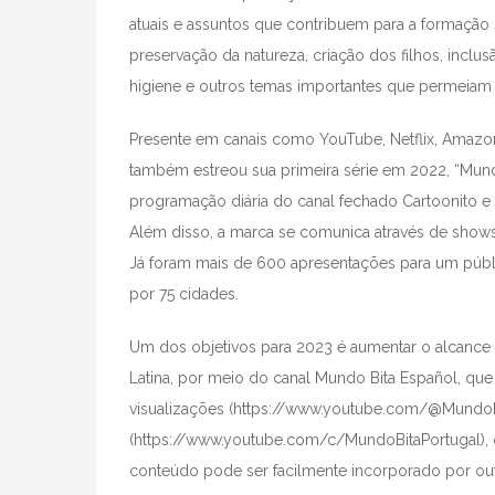
atuais e assuntos que contribuem para a formação s
preservação da natureza, criação dos filhos, inclusã
higiene e outros temas importantes que permeiam o
Presente em canais como YouTube, Netflix, Amazon 
também estreou sua primeira série em 2022, “Mundo
programação diária do canal fechado Cartoonito e
Além disso, a marca se comunica através de shows,
Já foram mais de 600 apresentações para um públ
por 75 cidades.
Um dos objetivos para 2023 é aumentar o alcance 
Latina, por meio do canal Mundo Bita Español, que
visualizações (https://www.youtube.com/@MundoB
(https://www.youtube.com/c/MundoBitaPortugal), q
conteúdo pode ser facilmente incorporado por outr