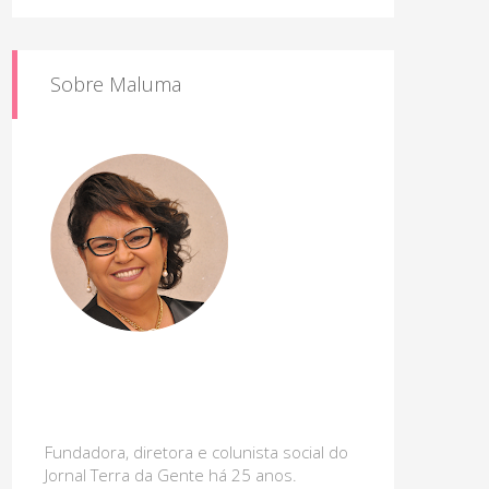
Sobre Maluma
Fundadora, diretora e colunista social do
Jornal Terra da Gente há 25 anos.