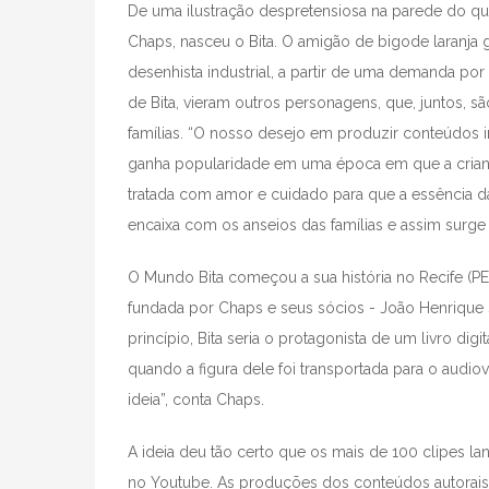
De uma ilustração despretensiosa na parede do qua
Chaps, nasceu o Bita. O amigão de bigode laranja 
desenhista industrial, a partir de uma demanda por
de Bita, vieram outros personagens, que, juntos, s
famílias. “O nosso desejo em produzir conteúdos i
ganha popularidade em uma época em que a criança p
tratada com amor e cuidado para que a essência da
encaixa com os anseios das famílias e assim surge 
O Mundo Bita começou a sua história no Recife (PE
fundada por Chaps e seus sócios - João Henrique S
princípio, Bita seria o protagonista de um livro dig
quando a figura dele foi transportada para o audiov
ideia”, conta Chaps.
A ideia deu tão certo que os mais de 100 clipes la
no Youtube. As produções dos conteúdos autorais 