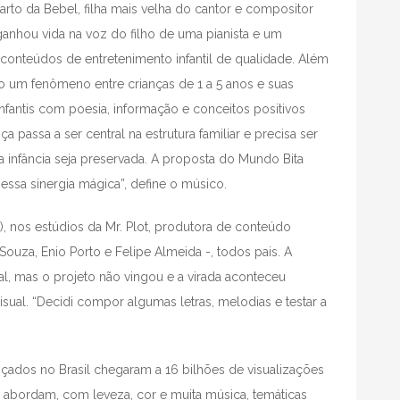
rto da Bebel, filha mais velha do cantor e compositor
ganhou vida na voz do filho de uma pianista e um
 conteúdos de entretenimento infantil de qualidade. Além
ão um fenômeno entre crianças de 1 a 5 anos e suas
nfantis com poesia, informação e conceitos positivos
assa a ser central na estrutura familiar e precisa ser
 infância seja preservada. A proposta do Mundo Bita
essa sinergia mágica”, define o músico.
), nos estúdios da Mr. Plot, produtora de conteúdo
ouza, Enio Porto e Felipe Almeida -, todos pais. A
ital, mas o projeto não vingou e a virada aconteceu
isual. “Decidi compor algumas letras, melodias e testar a
nçados no Brasil chegaram a 16 bilhões de visualizações
abordam, com leveza, cor e muita música, temáticas