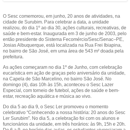
O Sesc comemorou, em junho, 20 anos de atividades, na
cidade de Surubim. Para celebrar a data, a unidade
realizou, do dia 1º ao dia 30, ações culturais, recreativas, de
saúde e bem-estar. Inaugurada em 3 de junho de 2003, pelo
então presidente do Sistema Fecomércio/Sesc/Senac–PE,
Josias Albuquerque, está localizada na Rua Frei Ibiapina,
no bairro de São José, em uma área de 543 m² doada pela
prefeitura.
As ações começaram no dia 1º de Junho, com celebração
eucarística em ação de graças pelo aniversário da unidade,
na Capela de São Marcelino, no bairro São José. No
domingo (4), das 10h às 15h, aconteceu o Sesc Lazer
Especial, com torneio de futebol, ações de saúde e bem-
estar, recreação aquática e música ao vivo.
Do dia 5 ao dia 9, o Sesc Ler promoveu o momento
celebrativo “Conhecendo a nossa história: 20 anos do Sesc
Ler Surubim”. No dia 5, a celebração foi com os alunos e
funcionários da unidade, em três horários: às 9h, 15h e 20h.
De 6 a 9, no horário das aulas, os estudantes vivenciaram a