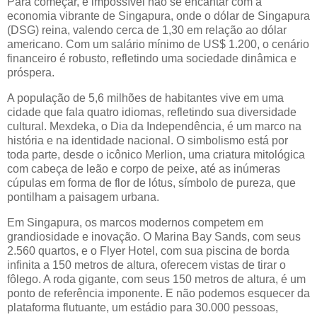
Para começar, é impossível não se encantar com a
economia vibrante de Singapura, onde o dólar de Singapura
(DSG) reina, valendo cerca de 1,30 em relação ao dólar
americano. Com um salário mínimo de US$ 1.200, o cenário
financeiro é robusto, refletindo uma sociedade dinâmica e
próspera.
A população de 5,6 milhões de habitantes vive em uma
cidade que fala quatro idiomas, refletindo sua diversidade
cultural. Mexdeka, o Dia da Independência, é um marco na
história e na identidade nacional. O simbolismo está por
toda parte, desde o icônico Merlion, uma criatura mitológica
com cabeça de leão e corpo de peixe, até as inúmeras
cúpulas em forma de flor de lótus, símbolo de pureza, que
pontilham a paisagem urbana.
Em Singapura, os marcos modernos competem em
grandiosidade e inovação. O Marina Bay Sands, com seus
2.560 quartos, e o Flyer Hotel, com sua piscina de borda
infinita a 150 metros de altura, oferecem vistas de tirar o
fôlego. A roda gigante, com seus 150 metros de altura, é um
ponto de referência imponente. E não podemos esquecer da
plataforma flutuante, um estádio para 30.000 pessoas,