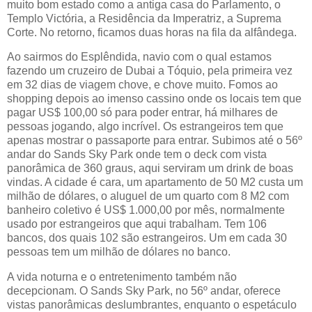
muito bom estado como a antiga casa do Parlamento, o
Templo Victória, a Residência da Imperatriz, a Suprema
Corte. No retorno, ficamos duas horas na fila da alfândega.
Ao sairmos do Esplêndida, navio com o qual estamos
fazendo um cruzeiro de Dubai a Tóquio, pela primeira vez
em 32 dias de viagem chove, e chove muito. Fomos ao
shopping depois ao imenso cassino onde os locais tem que
pagar US$ 100,00 só para poder entrar, há milhares de
pessoas jogando, algo incrível. Os estrangeiros tem que
apenas mostrar o passaporte para entrar. Subimos até o 56º
andar do Sands Sky Park onde tem o deck com vista
panorâmica de 360 graus, aqui serviram um drink de boas
vindas. A cidade é cara, um apartamento de 50 M2 custa um
milhão de dólares, o aluguel de um quarto com 8 M2 com
banheiro coletivo é US$ 1.000,00 por mês, normalmente
usado por estrangeiros que aqui trabalham. Tem 106
bancos, dos quais 102 são estrangeiros. Um em cada 30
pessoas tem um milhão de dólares no banco.
A vida noturna e o entretenimento também não
decepcionam. O Sands Sky Park, no 56º andar, oferece
vistas panorâmicas deslumbrantes, enquanto o espetáculo