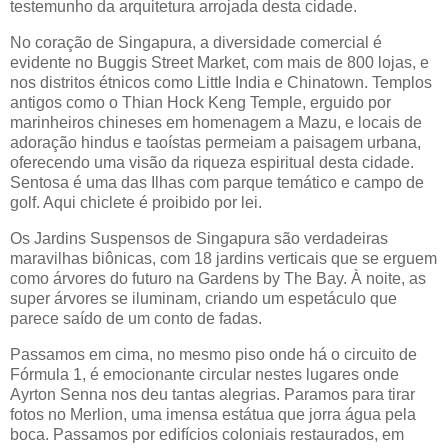
testemunho da arquitetura arrojada desta cidade.
No coração de Singapura, a diversidade comercial é
evidente no Buggis Street Market, com mais de 800 lojas, e
nos distritos étnicos como Little India e Chinatown. Templos
antigos como o Thian Hock Keng Temple, erguido por
marinheiros chineses em homenagem a Mazu, e locais de
adoração hindus e taoístas permeiam a paisagem urbana,
oferecendo uma visão da riqueza espiritual desta cidade.
Sentosa é uma das Ilhas com parque temático e campo de
golf. Aqui chiclete é proibido por lei.
Os Jardins Suspensos de Singapura são verdadeiras
maravilhas biônicas, com 18 jardins verticais que se erguem
como árvores do futuro na Gardens by The Bay. À noite, as
super árvores se iluminam, criando um espetáculo que
parece saído de um conto de fadas.
Passamos em cima, no mesmo piso onde há o circuito de
Fórmula 1, é emocionante circular nestes lugares onde
Ayrton Senna nos deu tantas alegrias. Paramos para tirar
fotos no Merlion, uma imensa estátua que jorra água pela
boca. Passamos por edifícios coloniais restaurados, em