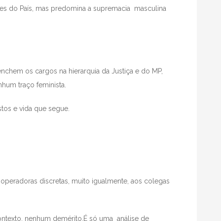
es do País, mas predomina a supremacia masculina
chem os cargos na hierarquia da Justiça e do MP,
hum traço feminista.
os e vida que segue.
 operadoras discretas, muito igualmente, aos colegas
contexto, nenhum demérito.É só uma análise de