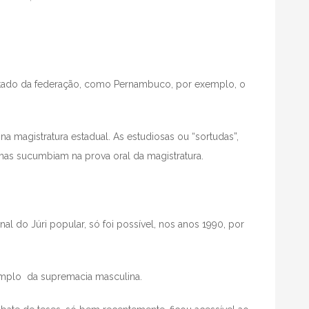
stado da federação, como Pernambuco, por exemplo, o
a magistratura estadual. As estudiosas ou “sortudas”,
as sucumbiam na prova oral da magistratura.
al do Júri popular, só foi possível, nos anos 1990, por
emplo da supremacia masculina.