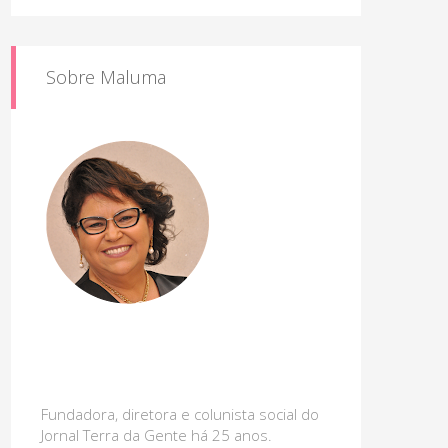
Sobre Maluma
Fundadora, diretora e colunista social do
Jornal Terra da Gente há 25 anos.