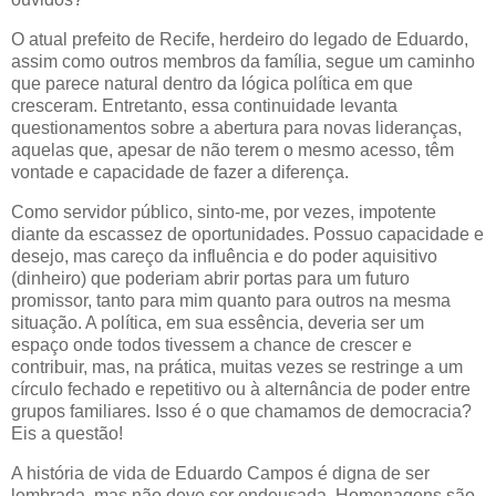
O atual prefeito de Recife, herdeiro do legado de Eduardo,
assim como outros membros da família, segue um caminho
que parece natural dentro da lógica política em que
cresceram. Entretanto, essa continuidade levanta
questionamentos sobre a abertura para novas lideranças,
aquelas que, apesar de não terem o mesmo acesso, têm
vontade e capacidade de fazer a diferença.
Como servidor público, sinto-me, por vezes, impotente
diante da escassez de oportunidades. Possuo capacidade e
desejo, mas careço da influência e do poder aquisitivo
(dinheiro) que poderiam abrir portas para um futuro
promissor, tanto para mim quanto para outros na mesma
situação. A política, em sua essência, deveria ser um
espaço onde todos tivessem a chance de crescer e
contribuir, mas, na prática, muitas vezes se restringe a um
círculo fechado e repetitivo ou à alternância de poder entre
grupos familiares. Isso é o que chamamos de democracia?
Eis a questão!
A história de vida de Eduardo Campos é digna de ser
lembrada, mas não deve ser endeusada. Homenagens são