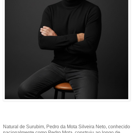
Natural de Surubim, Pedro da Mota Silveira Neto, conhecido
nacionalmente como Pedro Mota, construiu ao longo de