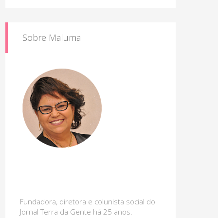
Sobre Maluma
Fundadora, diretora e colunista social do
Jornal Terra da Gente há 25 anos.