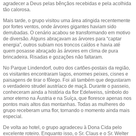
agradecer a Deus pelas bênçãos recebidas e pela acolhida
tão calorosa.
Mais tarde, o grupo visitou uma área atingida recentemente
por fortes ventos, onde árvores gigantes haviam sido
derrubadas. O cenário acabou se transformando em motivo
de diversão. Alguns abraçavam as árvores para “captar
energia”, outros subiam nos troncos caídos e havia até
quem posasse abraçado às árvores em clima de pura
brincadeira. Risadas e gozações não faltaram.
No Parque Lindendorf, outro dos cartões-postais da região,
os visitantes encontraram lagos, enormes peixes, cisnes e
paisagens de tirar o fôlego. Foi ali também que degustaram
o verdadeiro strudel austríaco de maçã. Durante o passeio,
conheceram ainda a história da flor Edelweiss, símbolo do
amor eterno na Áustria e na Suíça, que floresce apenas nos
pontos mais altos das montanhas. Todas as mulheres do
grupo receberam uma flor, tornando o momento ainda mais
especial.
De volta ao hotel, o grupo agradeceu à Dona Cida pelo
excelente roteiro. Enquanto isso, o Sr. Claus e o Sr. Welter