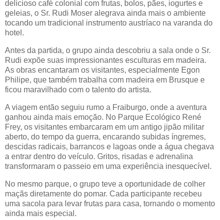
delicioso café colonial com frutas, bolos, pães, iogurtes e
geleias, o Sr. Rudi Moser alegrava ainda mais o ambiente
tocando um tradicional instrumento austríaco na varanda do
hotel.
Antes da partida, o grupo ainda descobriu a sala onde o Sr.
Rudi expõe suas impressionantes esculturas em madeira.
As obras encantaram os visitantes, especialmente Egon
Philipe, que também trabalha com madeira em Brusque e
ficou maravilhado com o talento do artista.
A viagem então seguiu rumo a Fraiburgo, onde a aventura
ganhou ainda mais emoção. No Parque Ecológico René
Frey, os visitantes embarcaram em um antigo jipão militar
aberto, do tempo da guerra, encarando subidas íngremes,
descidas radicais, barrancos e lagoas onde a água chegava
a entrar dentro do veículo. Gritos, risadas e adrenalina
transformaram o passeio em uma experiência inesquecível.
No mesmo parque, o grupo teve a oportunidade de colher
maçãs diretamente do pomar. Cada participante recebeu
uma sacola para levar frutas para casa, tornando o momento
ainda mais especial.