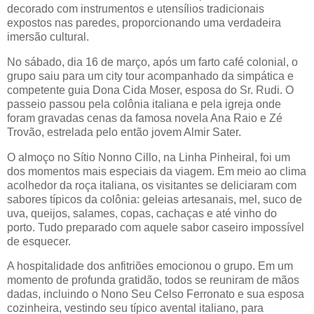
decorado com instrumentos e utensílios tradicionais
expostos nas paredes, proporcionando uma verdadeira
imersão cultural.
No sábado, dia 16 de março, após um farto café colonial, o
grupo saiu para um city tour acompanhado da simpática e
competente guia Dona Cida Moser, esposa do Sr. Rudi. O
passeio passou pela colônia italiana e pela igreja onde
foram gravadas cenas da famosa novela Ana Raio e Zé
Trovão, estrelada pelo então jovem Almir Sater.
O almoço no Sítio Nonno Cillo, na Linha Pinheiral, foi um
dos momentos mais especiais da viagem. Em meio ao clima
acolhedor da roça italiana, os visitantes se deliciaram com
sabores típicos da colônia: geleias artesanais, mel, suco de
uva, queijos, salames, copas, cachaças e até vinho do
porto. Tudo preparado com aquele sabor caseiro impossível
de esquecer.
A hospitalidade dos anfitriões emocionou o grupo. Em um
momento de profunda gratidão, todos se reuniram de mãos
dadas, incluindo o Nono Seu Celso Ferronato e sua esposa
cozinheira, vestindo seu típico avental italiano, para