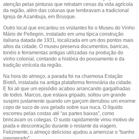
atenção pelas pinturas que retratam cenas da vida agrícola
da região, além das colunas que lembravam a tradicional
Igreja de Azambuja, em Brusque.
Outro local que encantou os visitantes foi o Museu do Vinho
Mário de Pellegrin, instalado em uma típica construção
italiana datada de 1931, localizada em um dos pontos mais
altos da cidade. O museu preserva documentos, barricas,
tonéis e ferramentas antigas utilizadas na produção do
vinho colonial, contando a história do povoamento e da
tradição vinícola da região.
Na hora do almoço, a parada foi na charmosa Estação
Bistrô, instalada na antiga plataforma ferroviária da cidade.
E foi ali que um episódio acabou arrancando gargalhadas
de todos. Marcos, que estava gripado, soltou um grande
suspiro justamente quando um garçom derrubou um enorme
copo de suco de uva gelado sobre sua nuca. O líquido
escorreu pelas costas até “as partes baixas”, como
brincavam os colegas. O susto rapidamente virou motivo de
piada e descontração durante o restante da viagem.
Felizmente, o almoço delicioso ajudou a amenizar o “banho
inesperado”.