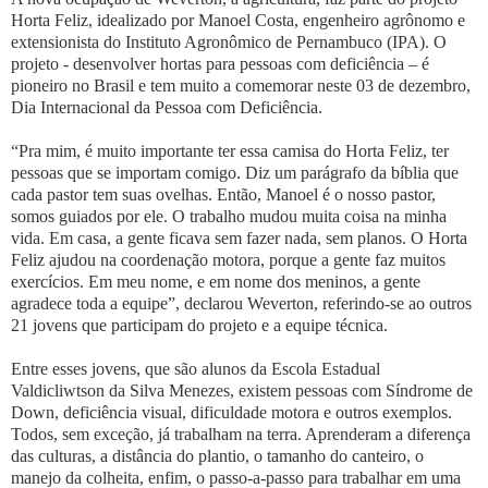
Horta Feliz, idealizado por Manoel Costa, engenheiro agrônomo e
extensionista do Instituto Agronômico de Pernambuco (IPA). O
projeto - desenvolver hortas para pessoas com deficiência – é
pioneiro no Brasil e tem muito a comemorar neste 03 de dezembro,
Dia Internacional da Pessoa com Deficiência.
“Pra mim, é muito importante ter essa camisa do Horta Feliz, ter
pessoas que se importam comigo. Diz um parágrafo da bíblia que
cada pastor tem suas ovelhas. Então, Manoel é o nosso pastor,
somos guiados por ele. O trabalho mudou muita coisa na minha
vida. Em casa, a gente ficava sem fazer nada, sem planos. O Horta
Feliz ajudou na coordenação motora, porque a gente faz muitos
exercícios. Em meu nome, e em nome dos meninos, a gente
agradece toda a equipe”, declarou Weverton, referindo-se ao outros
21 jovens que participam do projeto e a equipe técnica.
Entre esses jovens, que são alunos da Escola Estadual
Valdicliwtson da Silva Menezes, existem pessoas com Síndrome de
Down, deficiência visual, dificuldade motora e outros exemplos.
Todos, sem exceção, já trabalham na terra. Aprenderam a diferença
das culturas, a distância do plantio, o tamanho do canteiro, o
manejo da colheita, enfim, o passo-a-passo para trabalhar em uma