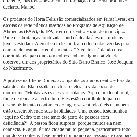
diferente, mas todos absorvem a informação e se torna produtivo”,
declarou Manoel.
Os produtos do Horta Feliz são comercializados em feiras livres, em
escolas da rede pública inseridas no Programa de Aquisição de
Alimentos (PAA), do IPA, e em um centro social do município.
Parte das hortaliças produzidas ainda é doada à escola onde os
jovens estudam. Além disso, eles utilizam o lucro das vendas para a
compra de insumos e equipamentos. “A gente está dando uma
oportunidade para que os meninos tenham alguma atividade”,
observou um dos proprietários do Sítio Barro Branco, José Joaquim
do Nascimento.
A professora Eliene Romão acompanha os alunos dentro e fora da
sala de aula. Ela ressalta a inclusão deles na vida social do
município. “Muitas vezes eles são isolados. Aqui é um local rural, a
fonte de renda é a agricultura. Eles estão contribuindo para o
desenvolvimento econômico do lugar, se sentindo úteis e também
estão desenvolvendo suas habilidades. Uma pessoa testemunhou
‘aqui no Cedro tem esse tanto de gente de pessoas com
deficiência?’. A pessoa ficou surpresa, porque muitos ela nem
conhecia. E, aqui, é uma cidade muito pequena, praticamente todo
mundo se conhece. Esse projeto foi tirando as pessoas de casa para