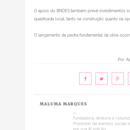
O apoio do BNDES também prevê investimentos so
qualificada local, tanto na construção quanto na op
O lançamento da pedra fundamental da obra ocorre
Por: A
MALUMA MARQUES
Maluma Marques
Fundadora, diretora e colunist
Promoter de eventos sociais e
em sua 4ª edição.