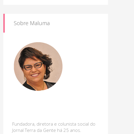
Sobre Maluma
Fundadora, diretora e colunista social do
Jornal Terra da Gente há 25 anos.