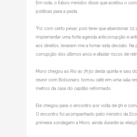
Em nota, o futuro ministro disse que aceitou o con
políticas para a pasta.
"Fiz com certo pesar, pois terei que abandonar 22 
implementar uma forte agenda anticorrupção e antic
aos direitos, levaram-me a tomar esta decisão. Na p
corrupção dos últimos anos e afastar riscos de re
Moro chegou ao Rio às 7h30 desta quinta e saiu do
reunir com Bolsonaro, tomou café em uma sala res
metros da casa do capitão reformado.
Ele chegou para o encontro por volta de 9h e con
O encontro foi acompanhado pelo ministro da Econ
primeira sondagem a Moro, ainda durante as eleiçõ