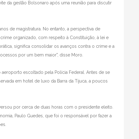
vite da gestão Bolsonaro após uma reunião para discutir
anos de magistratura. No entanto, a perspectiva de
rime organizado, com respeito à Constituição, à lei e
rática, significa consolidar os avanços contra o crime e a
trocessos por um bem maior", disse Moro.
 aeroporto escoltado pela Polícia Federal. Antes de se
ervada em hotel de luxo da Barra da Tijuca, a poucos
versou por cerca de duas horas com o presidente eleito.
omia, Paulo Guedes, que foi o responsável por fazer a
es.