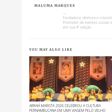
MALUMA MARQUES
Maluma Marques
Fundadora, diretora e colunist
Promoter de eventos sociais e
em sua 4ª edição.
YOU MAY ALSO LIKE
ARRAIÁ MARISTA 2026 CELEBROU A CULTURA
PERNAMBUCANA EM UMA VIAGEM PELO VELHO