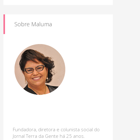
Sobre Maluma
Fundadora, diretora e colunista social do
Jornal Terra da Gente há 25 anos.