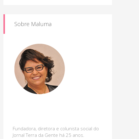
Sobre Maluma
Fundadora, diretora e colunista social do
Jornal Terra da Gente há 25 anos.