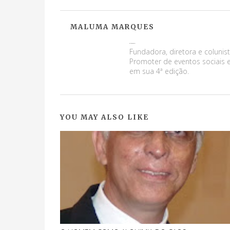
MALUMA MARQUES
Maluma Marques
Fundadora, diretora e colunist
Promoter de eventos sociais e
em sua 4ª edição.
YOU MAY ALSO LIKE