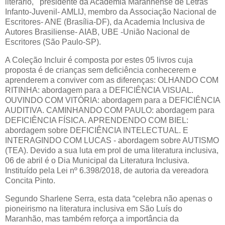
literário, presidente da Academia Maranhense de Letras
Infanto-Juvenil- AMLIJ, membro da Associação Nacional de
Escritores- ANE (Brasília-DF), da Academia Inclusiva de
Autores Brasiliense- AIAB, UBE -União Nacional de
Escritores (São Paulo-SP).
A Coleção Incluir é composta por estes 05 livros cuja
proposta é de crianças sem deficiência conhecerem e
aprenderem a conviver com as diferenças: OLHANDO COM
RITINHA: abordagem para a DEFICIÊNCIA VISUAL.
OUVINDO COM VITÓRIA: abordagem para a DEFICIÊNCIA
AUDITIVA. CAMINHANDO COM PAULO: abordagem para
DEFICIÊNCIA FÍSICA. APRENDENDO COM BIEL:
abordagem sobre DEFICIÊNCIA INTELECTUAL. E
INTERAGINDO COM LUCAS - abordagem sobre AUTISMO
(TEA). Devido a sua luta em prol de uma literatura inclusiva,
06 de abril é o Dia Municipal da Literatura Inclusiva.
Instituído pela Lei nº 6.398/2018, de autoria da vereadora
Concita Pinto.
Segundo Sharlene Serra, esta data “celebra não apenas o
pioneirismo na literatura inclusiva em São Luís do
Maranhão, mas também reforça a importância da