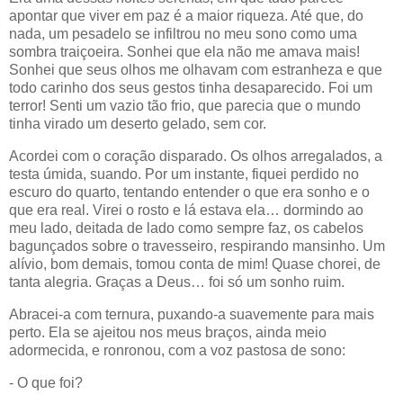
apontar que viver em paz é a maior riqueza. Até que, do
nada, um pesadelo se infiltrou no meu sono como uma
sombra traiçoeira. Sonhei que ela não me amava mais!
Sonhei que seus olhos me olhavam com estranheza e que
todo carinho dos seus gestos tinha desaparecido. Foi um
terror! Senti um vazio tão frio, que parecia que o mundo
tinha virado um deserto gelado, sem cor.
Acordei com o coração disparado. Os olhos arregalados, a
testa úmida, suando. Por um instante, fiquei perdido no
escuro do quarto, tentando entender o que era sonho e o
que era real. Virei o rosto e lá estava ela… dormindo ao
meu lado, deitada de lado como sempre faz, os cabelos
bagunçados sobre o travesseiro, respirando mansinho. Um
alívio, bom demais, tomou conta de mim! Quase chorei, de
tanta alegria. Graças a Deus… foi só um sonho ruim.
Abracei-a com ternura, puxando-a suavemente para mais
perto. Ela se ajeitou nos meus braços, ainda meio
adormecida, e ronronou, com a voz pastosa de sono:
- O que foi?