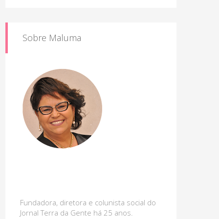
Sobre Maluma
Fundadora, diretora e colunista social do
Jornal Terra da Gente há 25 anos.