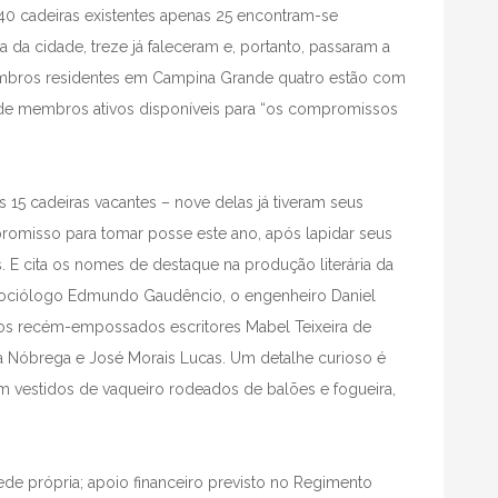
 40 cadeiras existentes apenas 25 encontram-se
da cidade, treze já faleceram e, portanto, passaram a
embros residentes em Campina Grande quatro estão com
 de membros ativos disponíveis para “os compromissos
15 cadeiras vacantes – nove delas já tiveram seus
romisso para tomar posse este ano, após lapidar seus
. E cita os nomes de destaque na produção literária da
sociólogo Edmundo Gaudêncio, o engenheiro Daniel
, e os recém-empossados escritores Mabel Teixeira de
a Nóbrega e José Morais Lucas. Um detalhe curioso é
m vestidos de vaqueiro rodeados de balões e fogueira,
sede própria; apoio financeiro previsto no Regimento