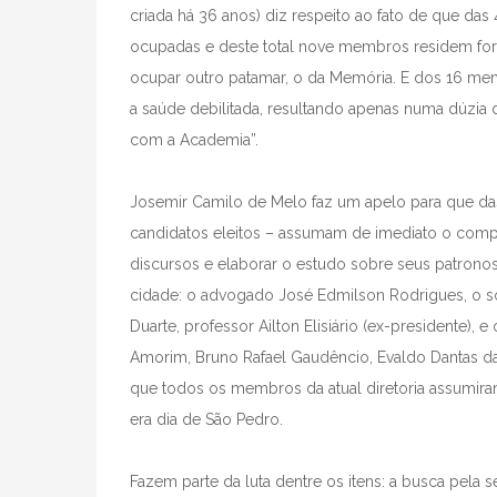
criada há 36 anos) diz respeito ao fato de que das
ocupadas e deste total nove membros residem fora 
ocupar outro patamar, o da Memória. E dos 16 m
a saúde debilitada, resultando apenas numa dúzia
com a Academia”.
Josemir Camilo de Melo faz um apelo para que das 
candidatos eleitos – assumam de imediato o comp
discursos e elaborar o estudo sobre seus patronos
cidade: o advogado José Edmilson Rodrigues, o 
Duarte, professor Ailton Elisiário (ex-presidente)
Amorim, Bruno Rafael Gaudêncio, Evaldo Dantas d
que todos os membros da atual diretoria assumira
era dia de São Pedro.
Fazem parte da luta dentre os itens: a busca pela 