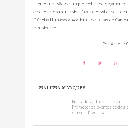
Interno; inclusão de um percentual no orçamento da
e editoras do município a fazer depósito legal de
Ciências Humanas à Academia de Letras de Campina
campinense.
Por: Ariadne Q
MALUMA MARQUES
Maluma Marques
Fundadora, diretora e colunist
Promoter de eventos sociais e
em sua 4ª edição.