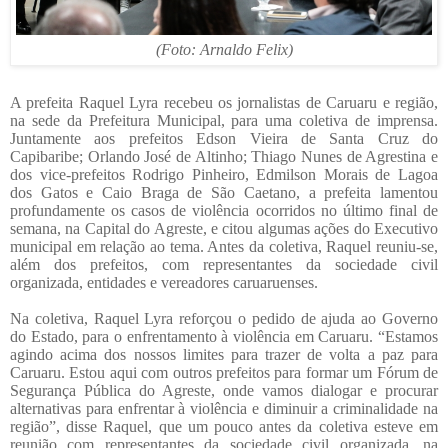
(Foto: Arnaldo Felix)
A prefeita Raquel Lyra recebeu os jornalistas de Caruaru e região,
na sede da Prefeitura Municipal, para uma coletiva de imprensa.
Juntamente aos prefeitos Edson Vieira de Santa Cruz do
Capibaribe; Orlando José de Altinho; Thiago Nunes de Agrestina e
dos vice-prefeitos Rodrigo Pinheiro, Edmilson Morais de Lagoa
dos Gatos e Caio Braga de São Caetano, a prefeita lamentou
profundamente os casos de violência ocorridos no último final de
semana, na Capital do Agreste, e citou algumas ações do Executivo
municipal em relação ao tema. Antes da coletiva, Raquel reuniu-se,
além dos prefeitos, com representantes da sociedade civil
organizada, entidades e vereadores caruaruenses.
Na coletiva, Raquel Lyra reforçou o pedido de ajuda ao Governo
do Estado, para o enfrentamento à violência em Caruaru. “Estamos
agindo acima dos nossos limites para trazer de volta a paz para
Caruaru. Estou aqui com outros prefeitos para formar um Fórum de
Segurança Pública do Agreste, onde vamos dialogar e procurar
alternativas para enfrentar à violência e diminuir a criminalidade na
região”, disse Raquel, que um pouco antes da coletiva esteve em
reunião com representantes da sociedade civil organizada, na