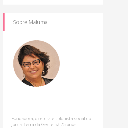
Sobre Maluma
Fundadora, diretora e colunista social do
Jornal Terra da Gente há 25 anos.