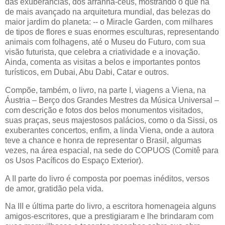
das exuberâncias, dos arranha-céus, mostrando o que há
de mais avançado na arquitetura mundial, das belezas do
maior jardim do planeta: -- o Miracle Garden, com milhares
de tipos de flores e suas enormes esculturas, representando
animais com folhagens, até o Museu do Futuro, com sua
visão futurista, que celebra a criatividade e a inovação.
Ainda, comenta as visitas a belos e importantes pontos
turísticos, em Dubai, Abu Dabi, Catar e outros.
Compõe, também, o livro, na parte I, viagens a Viena, na
Áustria – Berço dos Grandes Mestres da Música Universal –
com descrição e fotos dos belos monumentos visitados,
suas praças, seus majestosos palácios, como o da Sissi, os
exuberantes concertos, enfim, a linda Viena, onde a autora
teve a chance e honra de representar o Brasil, algumas
vezes, na área espacial, na sede do COPUOS (Comitê para
os Usos Pacíficos do Espaço Exterior).
A II parte do livro é composta por poemas inéditos, versos
de amor, gratidão pela vida.
Na III e última parte do livro, a escritora homenageia alguns
amigos-escritores, que a prestigiaram e lhe brindaram com