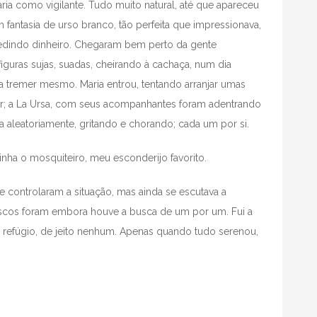
aria como vigilante. Tudo muito natural, até que apareceu
fantasia de urso branco, tão perfeita que impressionava,
dindo dinheiro. Chegaram bem perto da gente
uras sujas, suadas, cheirando à cachaça, num dia
a tremer mesmo. Maria entrou, tentando arranjar umas
r; a La Ursa, com seus acompanhantes foram adentrando
rria aleatoriamente, gritando e chorando; cada um por si.
 tinha o mosquiteiro, meu esconderijo favorito.
 controlaram a situação, mas ainda se escutava a
scos foram embora houve a busca de um por um. Fui a
u refúgio, de jeito nenhum. Apenas quando tudo serenou,