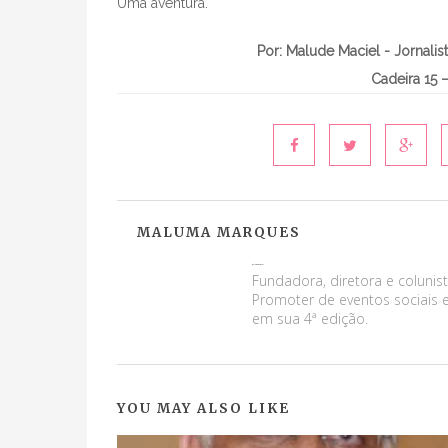
Uma aventura.
Por: Malude Maciel - Jornali
Cadeira 15 –
MALUMA MARQUES
Maluma Marques
Fundadora, diretora e colunist
Promoter de eventos sociais e
em sua 4ª edição.
YOU MAY ALSO LIKE