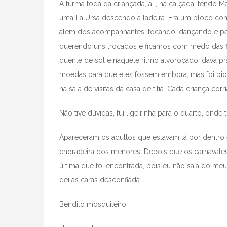
A turma toda da criançada, ali, na calçada, tendo M
uma La Ursa descendo a ladeira. Era um bloco com 
além dos acompanhantes, tocando, dançando e pe
querendo uns trocados e ficamos com medo das fig
quente de sol e naquele ritmo alvoroçado, dava pr
moedas para que eles fossem embora, mas foi pio
na sala de visitas da casa de titia. Cada criança co
Não tive dúvidas, fui ligeirinha para o quarto, onde
Apareceram os adultos que estavam lá por dentro e
choradeira dos menores. Depois que os carnavale
última que foi encontrada, pois eu não saía do me
dei as caras desconfiada.
Bendito mosquiteiro!