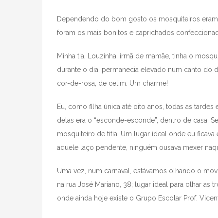
Dependendo do bom gosto os mosquiteiros eram 
foram os mais bonitos e caprichados confeccionad
Minha tia, Louzinha, irmã de mamãe, tinha o mosquit
durante o dia, permanecia elevado num canto do d
cor-de-rosa, de cetim. Um charme!
Eu, como filha única até oito anos, todas as tarde
delas era o “esconde-esconde”, dentro de casa. Se
mosquiteiro de titia. Um lugar ideal onde eu ficav
aquele laço pendente, ninguém ousava mexer naquel
Uma vez, num carnaval, estávamos olhando o movime
na rua José Mariano, 38; lugar ideal para olhar as
onde ainda hoje existe o Grupo Escolar Prof. Vicen