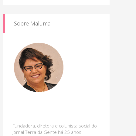
Sobre Maluma
Fundadora, diretora e colunista social do
Jornal Terra da Gente há 25 anos.