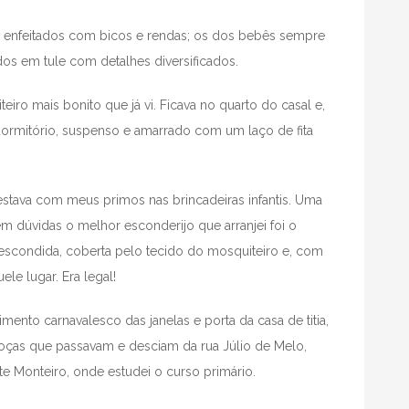
enfeitados com bicos e rendas; os dos bebês sempre
os em tule com detalhes diversificados.
eiro mais bonito que já vi. Ficava no quarto do casal e,
ormitório, suspenso e amarrado com um laço de fita
s estava com meus primos nas brincadeiras infantis. Uma
m dúvidas o melhor esconderijo que arranjei foi o
a escondida, coberta pelo tecido do mosquiteiro e, com
e lugar. Era legal!
nto carnavalesco das janelas e porta da casa de titia,
 troças que passavam e desciam da rua Júlio de Melo,
te Monteiro, onde estudei o curso primário.