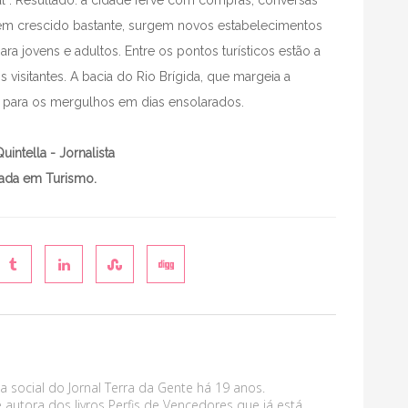
al . Resultado: a cidade ferve com compras, conversas
em crescido bastante, surgem novos estabelecimentos
a jovens e adultos. Entre os pontos turísticos estão a
 visitantes. A bacia do Rio Brígida, que margeia a
l para os mergulhos em dias ensolarados.
uintella - Jornalista
zada em Turismo.
a social do Jornal Terra da Gente há 19 anos.
 autora dos livros Perfis de Vencedores que já está