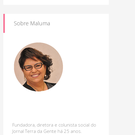
Sobre Maluma
Fundadora, diretora e colunista social do
Jornal Terra da Gente há 25 anos.