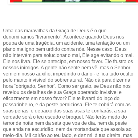
Uma das maravilhas da Graça de Deus é o que
denominamos “livramento”. Acontece quando Deus nos
poupa de uma tragédia, um acidente, uma tentação ou um
plano maligno bem urdido contra nós. Nesse caso, Deus
não intervém para solucionar o mal, Ele age evitando o mal.
Ele nos livra. Ele se antecipa, em nosso favor. Ele frustra os
nossos inimigos. A gente não sente nem vê, mas o Senhor
vem em nosso auxílio, impedindo o dano - e fica tudo oculto
pelo manto invisível do sobrenatural. Não dá para dizer na
hora “obrigado, Senhor”. Como ser grato, se Deus não nos
revelou os detalhes de sua Graça operando invisivel e
eficazmente em nosso favor? Ele te livrará do laço do
passarinheiro, e da peste perniciosa. Ele te cobrirá com as
suas penas, e debaixo das suas asas te confiarás; a sua
verdade será o teu escudo e broquel. Não terás medo do
terror de noite nem da seta que voa de dia, nem da peste
que anda na escuridão, nem da mortandade que assola ao
meio-dia. Mil cairão ao teu lado, e dez mil à tua direita, mas