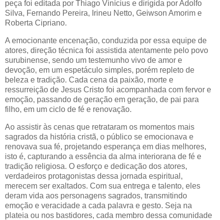
peça foi editada por Thiago Vinícius e dirigida por Adolfo
Silva, Fernando Pereira, Irineu Netto, Geiwson Amorim e
Roberta Cipriano.
A emocionante encenação, conduzida por essa equipe de
atores, direção técnica foi assistida atentamente pelo povo
surubinense, sendo um testemunho vivo de amor e
devoção, em um espetáculo simples, porém repleto de
beleza e tradição. Cada cena da paixão, morte e
ressurreição de Jesus Cristo foi acompanhada com fervor e
emoção, passando de geração em geração, de pai para
filho, em um ciclo de fé e renovação.
Ao assistir às cenas que retrataram os momentos mais
sagrados da história cristã, o público se emocionava e
renovava sua fé, projetando esperança em dias melhores,
isto é, capturando a essência da alma interiorana de fé e
tradição religiosa. O esforço e dedicação dos atores,
verdadeiros protagonistas dessa jornada espiritual,
merecem ser exaltados. Com sua entrega e talento, eles
deram vida aos personagens sagrados, transmitindo
emoção e veracidade a cada palavra e gesto. Seja na
plateia ou nos bastidores, cada membro dessa comunidade